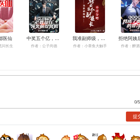
都医仙
中奖五个亿，老婆却在领奖前提离婚
我准副师级，转业当个副县长不过分吧
笔问长生
作者：公子尚德
作者：小章鱼大触手
作者：醉酒
0
/