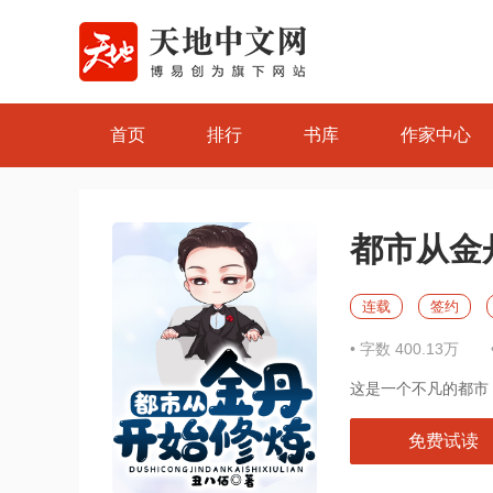
首页
排行
书库
作家中心
都市从金
连载
签约
• 字数 400.13万
分享
即得易币，快将本书一键
分享
给小伙伴们吧
这是一个不凡的都市
免费试读