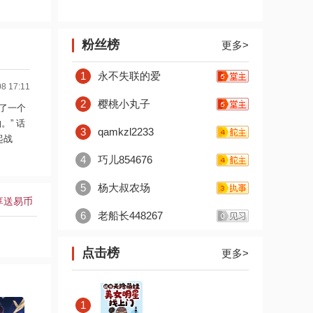
粉丝榜
更多>
1
永不失联的爱
 17:11
2
樱桃小丸子
了一个
” 话
3
qamkzl2233
起战
4
巧儿854676
5
杨大叔农场
享送易币
6
老船长448267
点击榜
更多>
1