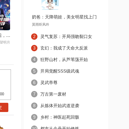
奶爸：天降萌娃，美女明星找上门
莫雨听风吟
拒绝阿姨后，我成了贵妇圈的香饽饽
2
灵气复苏：开局强吻裂口女
望明月
3
玄幻：我成了天命大反派
4
狂野山村，从芦苇荡开始
5
开局觉醒SSS级武魂
6
灵武帝尊
7
万古第一废材
500
8
从炼体开始武道逆袭
9
乡村：神医起死回骸
10
都市从金丹开始修炼