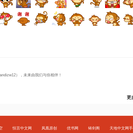
ndizw12），未来由我们与你相伴！
更
空
恒言中文网
凤凰原创
优书网
铸剑阁
天地中文网手