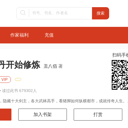
作家福利
充值
扫码手
丹开始修炼
丑八佰
著
VIP
• 读过此书 679302人
，隐藏十大剑主，各大武林高手，看猪脚如何纵横都市，成就传奇人生。..
加入书架
打赏