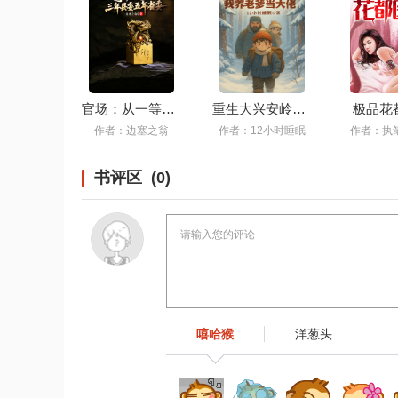
官场：从一等功臣到政坛巅峰
重生大兴安岭，我养老爹当大佬
极品花
作者：边塞之翁
作者：12小时睡眠
作者：执
书评区 (0)
嘻哈猴
洋葱头