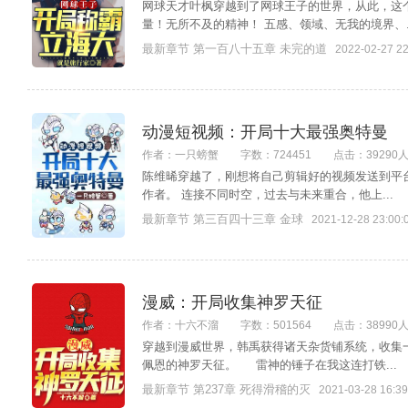
网球天才叶枫穿越到了网球王子的世界，从此，这
量！无所不及的精神！ 五感、领域、无我的境界、..
最新章节 第一百八十五章 未完的道
2022-02-27 22
动漫短视频：开局十大最强奥特曼
作者：一只螃蟹
字数：724451
点击：39290
陈维晞穿越了，刚想将自己剪辑好的视频发送到平
作者。 连接不同时空，过去与未来重合，他上...
最新章节 第三百四十三章 金球
2021-12-28 23:00:
漫威：开局收集神罗天征
作者：十六不溜
字数：501564
点击：38990
穿越到漫威世界，韩禹获得诸天杂货铺系统，收
佩恩的神罗天征。 雷神的锤子在我这连打铁...
最新章节 第237章 死得滑稽的灭
2021-03-28 16:39