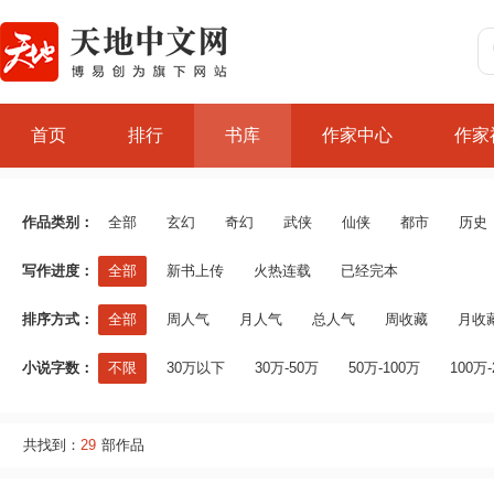
首页
排行
书库
作家中心
作家
作品类别：
全部
玄幻
奇幻
武侠
仙侠
都市
历史
写作进度：
全部
新书上传
火热连载
已经完本
排序方式：
全部
周人气
月人气
总人气
周收藏
月收
小说字数：
不限
30万以下
30万-50万
50万-100万
100万-
共找到：
29
部作品