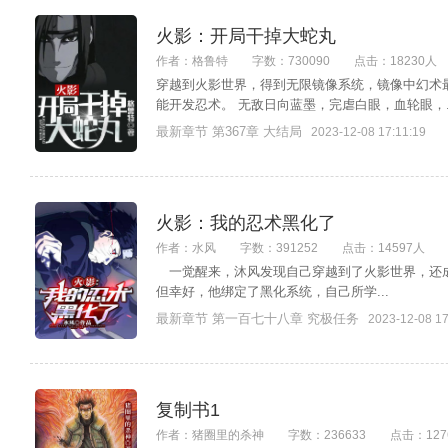
火影：开局干掉大蛇丸
作者：格鲁特
字数：730090
点击：18230人
穿越到火影世界，得到无限镜像系统，镜像中幻术
能开发忍术。 无敌日向蓝墨，完虐白眼，血轮眼，..
最新章节 第367章 大结局
2023-12-08 17:11:19
火影：我的忍术黑化了
作者：水风
字数：391252
点击：14597人
一觉醒来，沐风发现自己穿越到了火影世界，
但幸好，他绑定了黑化系统，自己所学...
最新章节 第一百七十八章 究极任务
2023-12-08 17
复制书1
作者：猪圈里的杀神
字数：236633
点击：127