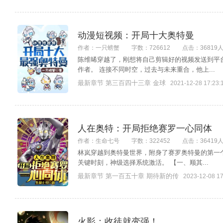
动漫短视频：开局十大奥特曼
作者：一只螃蟹
字数：726612
点击：36819
陈维晞穿越了，刚想将自己剪辑好的视频发送到平
作者。 连接不同时空，过去与未来重合，他上...
最新章节 第三百四十三章 金球
2021-12-28 17:23:
人在奥特：开局拒绝赛罗一心同体
作者：生命七号
字数：322452
点击：36419
林岚穿越到奥特曼世界，附身了赛罗奥特曼的第一
关键时刻，神级选择系统激活。 【一、顺其...
最新章节 第一百五十章 期待新的传
2023-12-08 17
火影：收徒就变强！