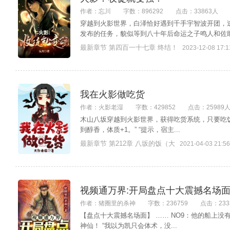
作者：忘川
字数：896292
点击：33863人
穿越到火影世界，白泽恰好遇到千手宇智波开团
发布的任务，貌似等到八十年后命运之子鸣人和佐助.
最新章节 第四百一十七章 终结！
2023-12-08 17:1
我在火影做吃货
作者：火影老湿
字数：429852
点击：25989
木山八坂穿越到火影世界，获得吃货系统，只要吃饭就
到醇香，体质+1。” “提示，宿主...
最新章节 第212章 八坂的饭（大
2021-04-03 21:56
视频通万界:开局盘点十大震撼名场
作者：猪圈里的杀神
字数：236759
点击：233
【盘点十大震撼名场面】 …… NO9：他的船上没
神仙！ “我以为凯只会体术，没...