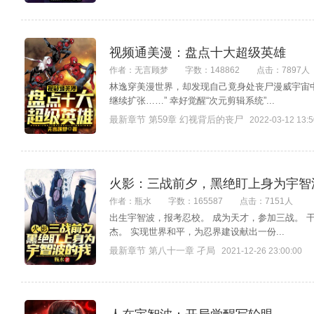
视频通美漫：盘点十大超级英雄
作者：无言顾梦
字数：148862
点击：7897人
林逸穿美漫世界，却发现自己竟身处丧尸漫威宇宙中
继续扩张……” 幸好觉醒“次元剪辑系统”...
最新章节 第59章 幻视背后的丧尸
2022-03-12 13:5
火影：三战前夕，黑绝盯上身为宇智
作者：瓶水
字数：165587
点击：7151人
出生宇智波，报考忍校。 成为天才，参加三战。 
杰。 实现世界和平，为忍界建设献出一份...
最新章节 第八十一章 孑局
2021-12-26 23:00:00