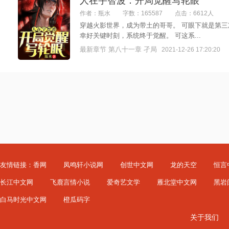
人在宇智波：开局觉醒写轮眼
作者：瓶水
字数：165587
点击：6612人
穿越火影世界，成为带土的哥哥。 可眼下就是第三
幸好关键时刻，系统终于觉醒。 可这系...
最新章节 第八十一章 孑局
2021-12-26 17:20:20
友情链接：
香网
凤鸣轩小说网
创世中文网
龙的天空
恒言
长江中文网
飞鹿言情小说
爱奇艺文学
雁北堂中文网
黑岩
白马时光中文网
橙瓜码字
关于我们