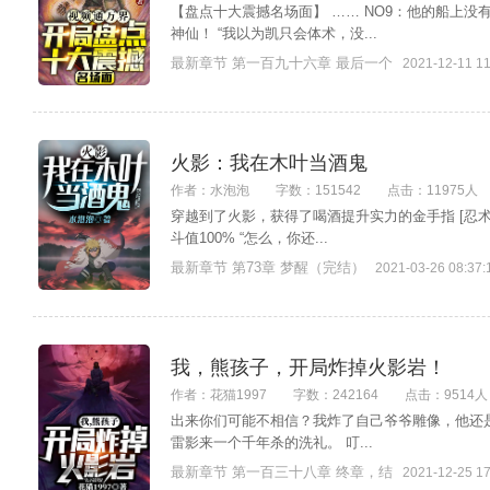
【盘点十大震撼名场面】 …… NO9：他的船上没
神仙！ “我以为凯只会体术，没...
最新章节 第一百九十六章 最后一个
2021-12-11 11
火影：我在木叶当酒鬼
作者：水泡泡
字数：151542
点击：11975人
穿越到了火影，获得了喝酒提升实力的金手指 [忍术]
斗值100% “怎么，你还...
最新章节 第73章 梦醒（完结）
2021-03-26 08:37:
我，熊孩子，开局炸掉火影岩！
作者：花猫1997
字数：242164
点击：9514人
出来你们可能不相信？我炸了自己爷爷雕像，他还是
雷影来一个千年杀的洗礼。 叮...
最新章节 第一百三十八章 终章，结
2021-12-25 17