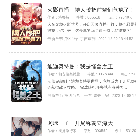
火影直播：博人传把前辈们气疯了！
作者：格鲁特
字数：656618
点击：79640人
彦夜穿越火影世界，开启天幕直播问答，整个忍界都
得拉，你出来，这是真的吗？误会呀，骂得拉？”...
最新章节 第320章 宇宙审判
2021-12-30 18:44:52
迪迦奥特曼：我是怪兽之王
作者：伽古拉奥特曼
字数：1126344
点击：57
安修穿越到了迪迦奥特曼世界，竟然成为了开局就要
会获得敌人技能。 完成随机任务就有各种奖...
最新章节 第四百八十一章 离去【完
2023-12-08 17
网球王子：开局称霸立海大
作者：就是旅行家
字数：393552
点击：5312