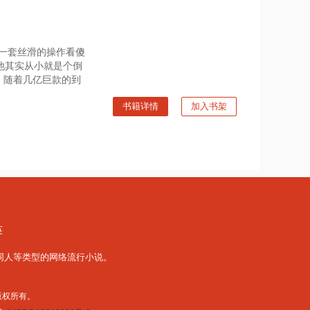
这一套丝滑的操作看傻
他其实从小就是个倒
，随着几亿巨款的到
书籍详情
加入书架
英
同人
等类型的网络流行小说。
公司 版权所有。