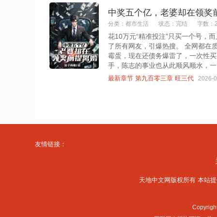
中奖五个亿，老婆却在领奖
分类：都市生活
状态：完结
字数：2
花10万元“精准投注”只买一个号
了所有网友，引爆热搜。 全网都在
霉蛋，现在还债务爆雷了，一次性买
手，陈志的事业也从此顺风顺水，一..
最新章节 第九百零三章 旺三代
2026-0
友情链接：
天地中文网版权所有 本站提
Copyrig