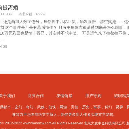
前提离婚
118147
本书粉丝：45667
，而且还是两组大数字连号，居然押中几亿巨奖，触发限赔，清空奖池……
质疑这个事件是不是有幕后操作？ 只有主角陈志很清楚到底是怎么回事，
10万元彩票也是情非得已，其实并不想中奖。 可是运气来了挡都挡不住
.
4-29
关于我们
商务合作
友情链接
用户守则
诚聘精
供
都市
，
玄幻
，
奇幻
，
武侠
，
仙侠
，
网游
，
竞技
，
历史
，
军事
，
科幻
，
灵异
，
并致力于培养网络文学新人，陪伴更多新人作者实现文学梦想。
ht © 2012-2022 www.tiandizw.com All Rights Reserved 北京大麦中金科技有限