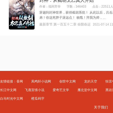
封神：从截胡太乙真人开始
作者：指间芳华
字数：346403
点击：22511
穿越到封神世界，获得截胡系统！ 从此以后，吕岳
弟！你这死胖子滚远点！ 杨戬！拜我为师，...
最新章节 第一百五十二章 命陨命运
2021-07-14 11
友情链接：
香网
凤鸣轩小说网
创世中文网
龙的天空
恒言
长江中文网
飞鹿言情小说
爱奇艺文学
雁北堂中文网
黑岩
白马时光中文网
橙瓜码字
关于我们