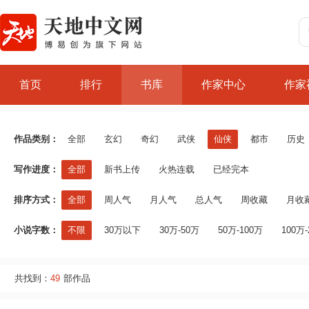
首页
排行
书库
作家中心
作家
作品类别：
全部
玄幻
奇幻
武侠
仙侠
都市
历史
写作进度：
全部
新书上传
火热连载
已经完本
排序方式：
全部
周人气
月人气
总人气
周收藏
月收
小说字数：
不限
30万以下
30万-50万
50万-100万
100万-
共找到：
49
部作品