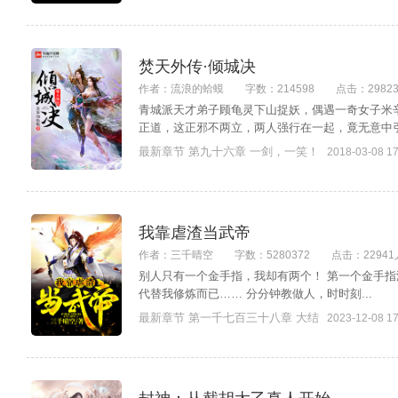
焚天外传·倾城决
作者：流浪的蛤蟆
字数：214598
点击：2982
青城派天才弟子顾龟灵下山捉妖，偶遇一奇女子米
正道，这正邪不两立，两人强行在一起，竟无意中引发
最新章节 第九十六章 一剑，一笑！
2018-03-08 17
我靠虐渣当武帝
作者：三千晴空
字数：5280372
点击：22941
别人只有一个金手指，我却有两个！ 第一个金手指
代替我修炼而已…… 分分钟教做人，时时刻...
最新章节 第一千七百三十八章 大结
2023-12-08 17