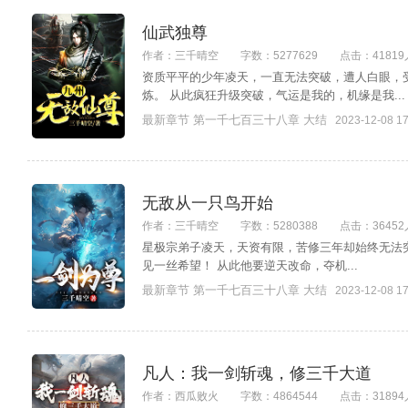
仙武独尊
作者：三千晴空
字数：5277629
点击：41819
资质平平的少年凌天，一直无法突破，遭人白眼，
炼。 从此疯狂升级突破，气运是我的，机缘是我...
最新章节 第一千七百三十八章 大结
2023-12-08 17
无敌从一只鸟开始
作者：三千晴空
字数：5280388
点击：36452
星极宗弟子凌天，天资有限，苦修三年却始终无法
见一丝希望！ 从此他要逆天改命，夺机...
最新章节 第一千七百三十八章 大结
2023-12-08 17
凡人：我一剑斩魂，修三千大道
作者：西瓜败火
字数：4864544
点击：31894