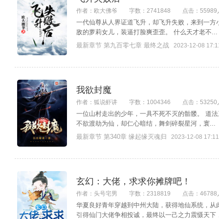
作者：欧大佛爷
字数：2741848
点击：55989
一代仙尊从人界证道飞升，却飞升失败，来到一方
敌的萝莉女儿，装逼打脸爽歪歪。 什么天才老不...
最新章节 第九百零七章 最终之战
2023-12-08 17:1
我欲封魔
作者：狐说虾讲
字数：1004346
点击：53250
一位山村走出的少年，一具不死不灭的骷髅。 道法
不欲渡劫为仙，却仁心暗结，舞剑碎裂星河，寰...
最新章节 第340章 缘起缘灭魂归
2023-12-08 17:11
玄幻：大佬，求求你摊牌吧！
作者：头号宅男
字数：2318819
点击：46788
华夏良好青年穿越到中州大陆，获得地仙系统，从
引得仙门大佬争相投诚，最终以一己之力震慑天下，为