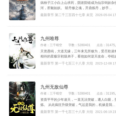
病秧子江小白上山求药，阴差阳错成为仙宗饲妖杂役
河，邪魅如妖。 斩丹修之魂，开鼎炼丹，妙手...
最新章节 第二千三百四十七章 未完
2026-05-04 17
九州唯尊
作者：三千晴空
字数：5280401
点击：31475
天资愚钝，大道无缘，三年来无所修为，受尽欺凌
相待的星极宗初级弟子，看他如何逆天改命，夺机缘，
最新章节 第一千七百三十八章 大结
2023-12-08 17
九州无敌仙尊
作者：三千晴空
字数：5280401
点击：31195
资质平平的少年凌天，一直无法突破，遭人白眼，
炼。 从此疯狂升级突破，气运是我的，机缘是我...
最新章节 第一千七百三十八章 大结
2021-06-19 23