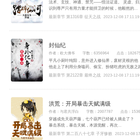
法术、玄技、神通、禁咒——悟法证道。 灵虚、归
识到尊严只有用力量才能捍卫的时候，他毅然的...
最新章节 第1316章 征天之战
2023-12-08 17:11:19
封仙纪
作者：欧大佛爷
字数：6356964
点击：18267
平凡小厨叶纯阳，意外进入修仙界，废材灵根的他
他走上了利用分身嗑药、偷宝、扮猪吃虎的无敌之路…
最新章节 第2122章 最终之战
2023-12-08 17:11:19
洪荒：开局暴击天赋满级
作者：与君共浮白
字数：2007787
点击：1536
穿越成先天葫芦藤，七个葫芦已经被人摘走了？
暴击系统，暴击天赋，本源觉醒，再次...
最新章节 第二百八十七章 子牙惨败
2023-12-08 17