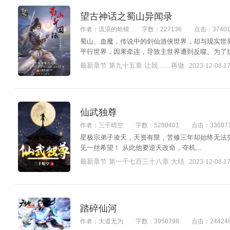
望古神话之蜀山异闻录
作者：流浪的蛤蟆
字数：227136
点击：3740
蜀山、血魔，传说中的剑仙游侠世界，却与现实世
平行世界，因果牵连，导致主世界遭到反噬。为了拯救
最新章节 第九十五章 让我……再做
2023-12-08 17
仙武独尊
作者：三千晴空
字数：5280401
点击：33607
星极宗弟子凌天，天资有限，苦修三年却始终无法
见一丝希望！ 从此他要逆天改命，夺机...
最新章节 第一千七百三十八章 大结
2023-12-08 17
踏碎仙河
作者：大道无为
字数：3950798
点击：24424