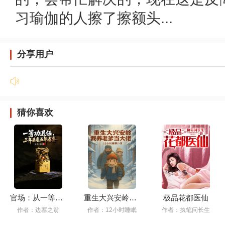
习瑜伽的人擦了擦额头...
分享用户
猜你喜欢
官场：从一等功臣到政坛巅峰
重生大兴安岭，我养老爹当大佬
极品花都医仙
作者：边塞之翁
作者：12小时睡眠
作者：执笔问长生