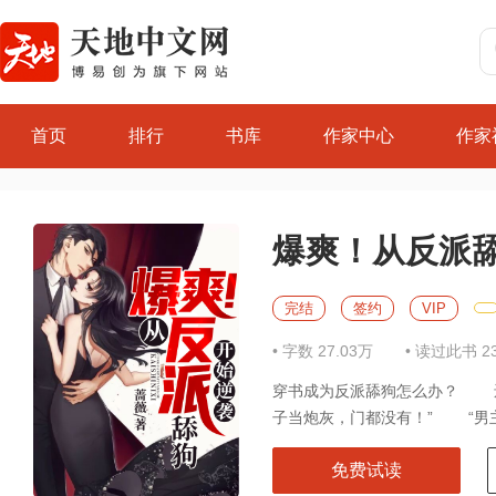
首页
排行
书库
作家中心
作家
爆爽！从反派
完结
签约
VIP
• 字数 27.03万
• 读过此书 2
穿书成为反派舔狗怎么办？ 
子当炮灰，门都没有！” “男主
免费试读