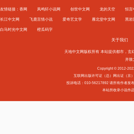
友情链接：
香网
凤鸣轩小说网
创世中文网
龙的天空
恒言
长江中文网
飞鹿言情小说
爱奇艺文学
雁北堂中文网
黑岩
白马时光中文网
橙瓜码字
关于我们
天地中文网版权所有 本站提供
都市
，
玄
并致
Copyright © 2012-
互联网出版许可证（总）网出证（京）字第0
投诉电话：010-56217892 请所
本站所收录小说作