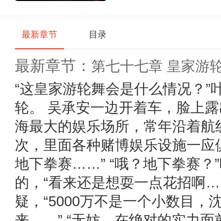
最新章节
目录
最新章节：
第七十七章 皇家游
分享
即得易币，快将本书一键
分享
给小伙伴们吧
“这皇家游轮舞会是什么情况？”
轮。 吴承安一边开着车，脸上露
海最大的娱乐场所，常年沿着航
次，里面各种赌博娱乐设施一应
地下拳赛……” “哦？地下拳赛
的，“看来还是想耍一点花招啊…
疑，“5000万不是一个小数目
来……” “无妨，在绝对的实力