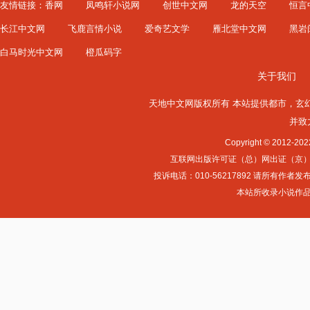
友情链接：
香网
凤鸣轩小说网
创世中文网
龙的天空
恒言
长江中文网
飞鹿言情小说
爱奇艺文学
雁北堂中文网
黑岩
白马时光中文网
橙瓜码字
关于我们
天地中文网版权所有 本站提供
都市
，
玄
并致
Copyright © 2012-
互联网出版许可证（总）网出证（京）字第0
投诉电话：010-56217892 请所
本站所收录小说作