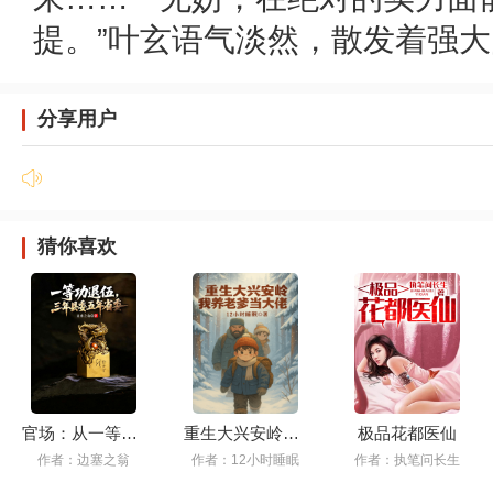
提。”叶玄语气淡然，散发着强大的
分享用户
猜你喜欢
官场：从一等功臣到政坛巅峰
重生大兴安岭，我养老爹当大佬
极品花都医仙
作者：边塞之翁
作者：12小时睡眠
作者：执笔问长生