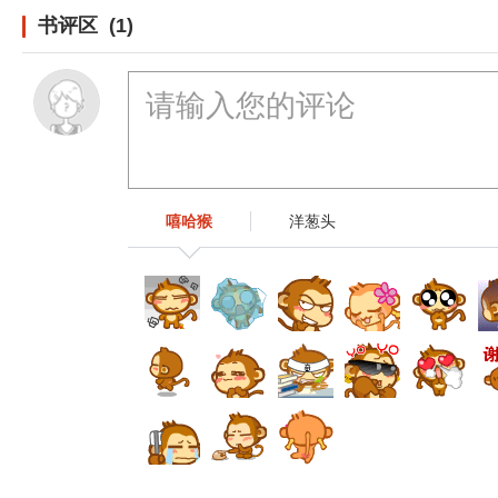
书评区 (1)
嘻哈猴
洋葱头