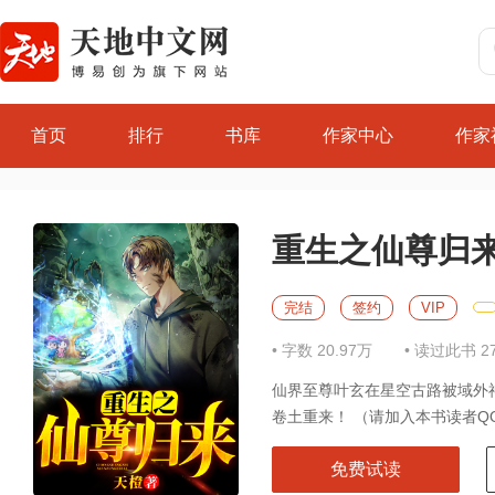
首页
排行
书库
作家中心
作家
重生之仙尊归
完结
签约
VIP
• 字数 20.97万
• 读过此书 2
仙界至尊叶玄在星空古路被域外
卷土重来！ （请加入本书读者QQ群
免费试读