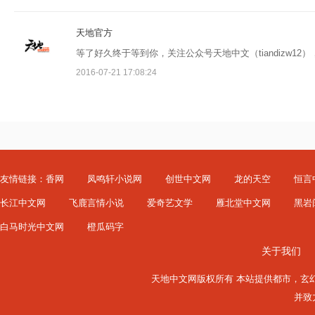
天地官方
等了好久终于等到你，关注公众号天地中文（tiandizw1
2016-07-21 17:08:24
友情链接：
香网
凤鸣轩小说网
创世中文网
龙的天空
恒言
长江中文网
飞鹿言情小说
爱奇艺文学
雁北堂中文网
黑岩
白马时光中文网
橙瓜码字
关于我们
天地中文网版权所有 本站提供
都市
，
玄
并致