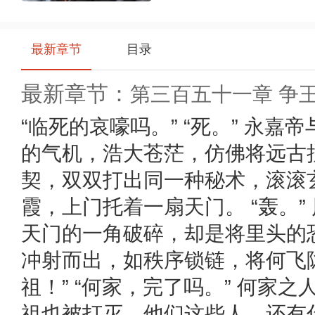
最新章节
目录
最新章节：
第三百五十一章 争
分享
即得易币，快将本书一键
分享
给小伙伴们吧
“临死的哀嚎吗。” “死。” 永
的气机，浩大苍茫，仿佛将远古
契，双双打出同一种秘术，滚滚
霞，上门托着一扇天门。 “轰。
天门的一角破碎，却是将里头的
冲射而出，如秩序锁链，将何飞隐
祖！” “何家，完了吗。” 何家
祖也被打灭，他们这些人，还有