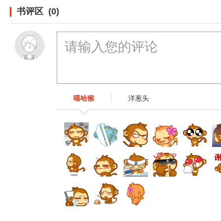
书评区 (0)
嘻哈猴
洋葱头