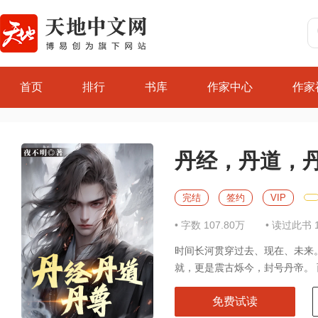
首页
排行
书库
作家中心
作家
丹经，丹道，
完结
签约
VIP
• 字数 107.80万
• 读过此书 
时间长河贯穿过去、现在、未来。
就，更是震古烁今，封号丹帝。 
免费试读