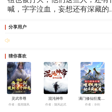
喊，字字泣血，妄想还有深藏的..
分享用户
猜你喜欢
灵武帝尊
混沌神帝
满门修仙狂魔，唯有大师兄忙着谈恋爱
作者：孤雨随风
作者：随风起武
作者：冷剑