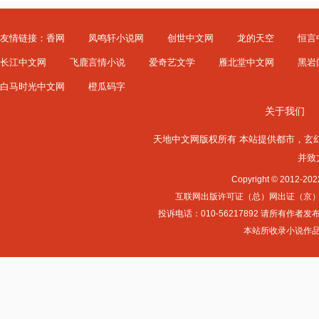
友情链接：
香网
凤鸣轩小说网
创世中文网
龙的天空
恒言
长江中文网
飞鹿言情小说
爱奇艺文学
雁北堂中文网
黑岩
白马时光中文网
橙瓜码字
关于我们
天地中文网版权所有 本站提供
都市
，
玄
并致
Copyright © 2012-
互联网出版许可证（总）网出证（京）字第0
投诉电话：010-56217892 请所
本站所收录小说作