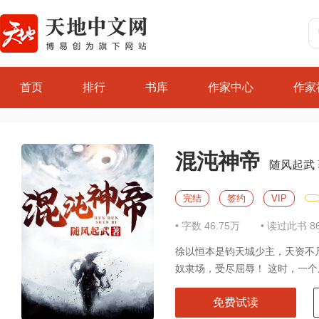
首页
排行
书库
作家中心
作家
混沌神帝
随风起武
完结
签约
VIP
• 字数 46.75万
• 读过此书 8
徐以恒本是钧天城少主，天资不
奴隶场，受尽屈辱！ 这时，一个
免费试读