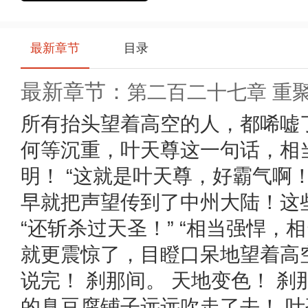
最新章节
目录
最新章节：
第二百二十七章 重
分享
即得易币，快将本书一键
分享
给小伙伴们吧
所有抬头望着高空的人，都唏嘘了
何等沉重，叶天尊这一句话，相
明！ “这就是叶天尊，好霸气啊！
早就把声望传到了中州大陆！这些
“还斩杀过天圣！” “相当强悍，
就更震惊了，目瞪口呆地望着高
说完！ 刹那间。 天地变色！ 
的臭豆腐铺子远远吹走了去！ 