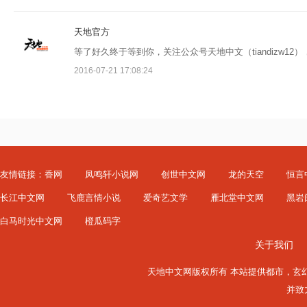
天地官方
等了好久终于等到你，关注公众号天地中文（tiandizw1
2016-07-21 17:08:24
友情链接：
香网
凤鸣轩小说网
创世中文网
龙的天空
恒言
长江中文网
飞鹿言情小说
爱奇艺文学
雁北堂中文网
黑岩
白马时光中文网
橙瓜码字
关于我们
天地中文网版权所有 本站提供
都市
，
玄
并致