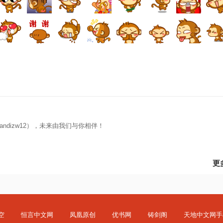
ndizw12），未来由我们与你相伴！
更
空
恒言中文网
凤凰原创
优书网
铸剑阁
天地中文网手