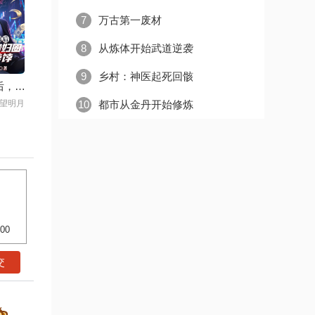
7
万古第一废材
8
从炼体开始武道逆袭
9
乡村：神医起死回骸
拒绝阿姨后，我成了贵妇圈的香饽饽
10
望明月
都市从金丹开始修炼
500