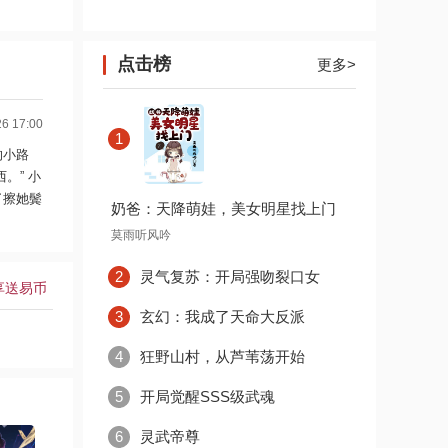
点击榜
更多>
 17:00
1
的小路
。” 小
了擦她鬓
奶爸：天降萌娃，美女明星找上门
莫雨听风吟
2
灵气复苏：开局强吻裂口女
享送易币
3
玄幻：我成了天命大反派
4
狂野山村，从芦苇荡开始
5
开局觉醒SSS级武魂
6
灵武帝尊