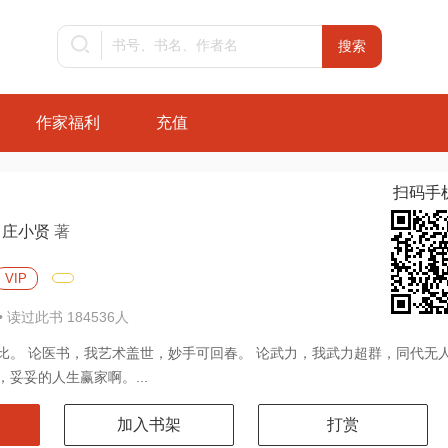
作家福利
充值
扫码手
庄小贤
著
VIP
• 读过此书 184536人
比。 论医书，我艺术盖世，妙手可回春。 论武力，我武力超群，同代无
妥妥的人生赢家啊。...
加入书架
打赏