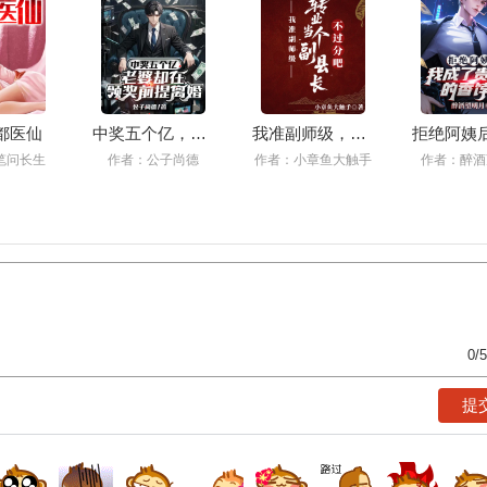
都医仙
中奖五个亿，老婆却在领奖前提离婚
我准副师级，转业当个副县长不过分吧
笔问长生
作者：公子尚德
作者：小章鱼大触手
作者：醉酒
0
/