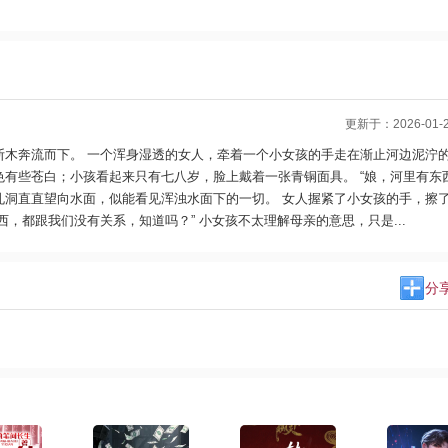
更新于：2026-01-26
断木奔流而下。 一个浑身湿透的女人，牵着一个小女孩的手走在渐止河边泥泞
有些苍白；小孩看起来只有七八岁，脸上戴着一张青铜面具。 “娘，河里有东西
孔洞直直望向水面，似能看见浑浊水面下的一切。 女人握紧了小女孩的手，擦
，都跟我们没有关系，知道吗？” 小女孩不太理解母亲的意思，只是...
分