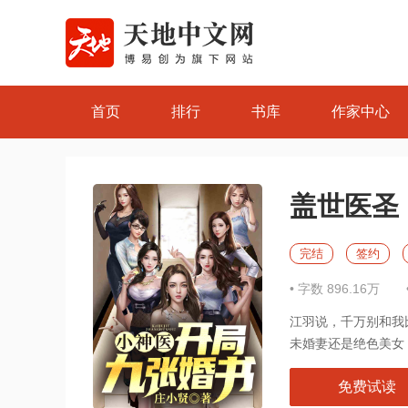
首页
排行
书库
作家中心
盖世医圣
完结
签约
• 字数 896.16万
分享
即得易币，快将本书一键
分享
给小伙伴们吧
江羽说，千万别和我
未婚妻还是绝色美女，
免费试读