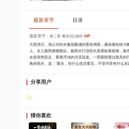
最新章节
目录
最新章节：
VIP
第二章 番外2红烛村
大雨滂沱，渐止河的水像是翻涌的墨色绸缎，裹挟着枯枝与
上。女人腹部微微隆起，被雨水打湿的头发紧贴着面颊，脸色
女孩突然驻足，看着浑浊的河流说道。一双眼睛透过面具的
角的雨水，道：“素衣，你什么也没看见，不管河里有什么东西
分享用户
猜你喜欢