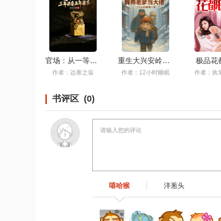
官场：从一等功臣到政坛巅峰
重生大兴安岭，我养老爹当大佬
极品花
作者：边塞之翁
作者：12小时睡眠
作者：执
书评区 (0)
嘻哈猴
洋葱头