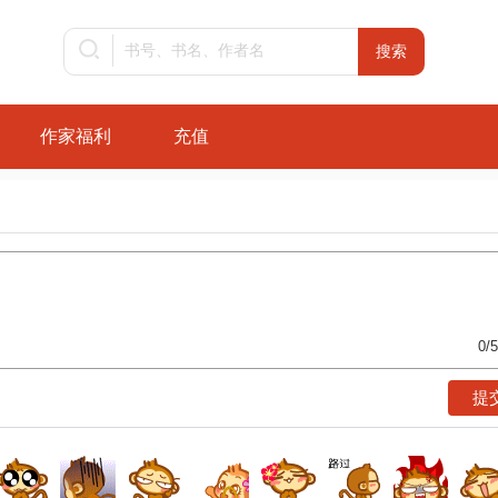
作家福利
充值
0
/