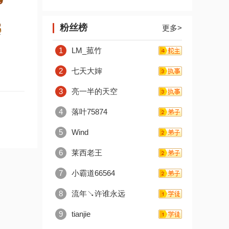
粉丝榜
更多>
1
LM_菰竹
2
七天大婶
3
亮一半的天空
4
落叶75874
5
Wind
6
莱西老王
7
小霸道66564
8
流年↘许谁永远
9
tianjie