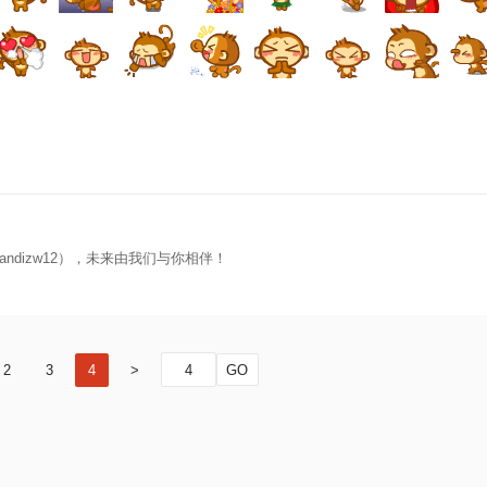
ndizw12），未来由我们与你相伴！
2
3
4
>