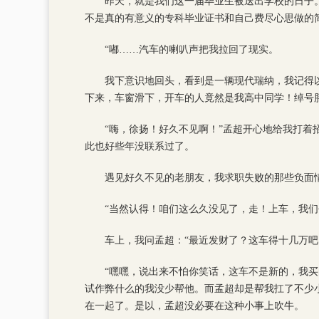
昨天，就是我们这一届毕业生被送出学校的日子
不是真的有意义的专科毕业证书和自己费尽心思做的
“嘟……汽车的喇叭声把我拉回了现实。
我下意识地回头，看到是一辆现代瑞纳，我记得
下来，车窗滑下，开车的人竟然是我高中同学！绰号
“嗨，徐扬！好久不见啊！”孟超开心地给我打
此也好些年没联系过了。
遇见好久不见的老朋友，我求职失败的那些负面
“当然认得！咱们这么久没见了，走！上车，我
车上，我问孟超：“最近发财了？这车得十几万
“嘿嘿，说出来不怕你笑话，这车不是新的，我
试作弊什么的我没少帮他。而孟超却是帮我扛了不少
在一起了。是以，孟超没必要在这种小事上吹牛。