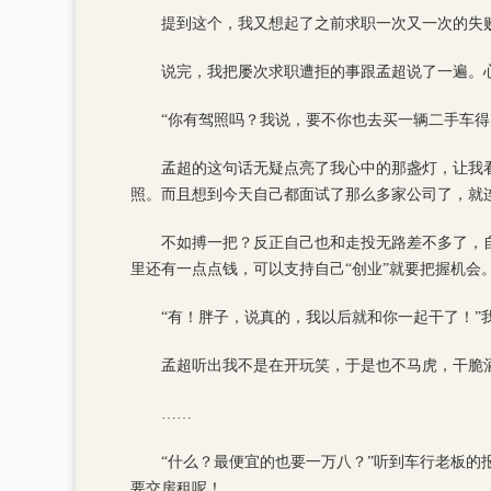
提到这个，我又想起了之前求职一次又一次的失败
说完，我把屡次求职遭拒的事跟孟超说了一遍。
“你有驾照吗？我说，要不你也去买一辆二手车得
孟超的这句话无疑点亮了我心中的那盏灯，让我
照。而且想到今天自己都面试了那么多家公司了，就
不如搏一把？反正自己也和走投无路差不多了，
里还有一点点钱，可以支持自己“创业”就要把握机会
“有！胖子，说真的，我以后就和你一起干了！”
孟超听出我不是在开玩笑，于是也不马虎，干脆
……
“什么？最便宜的也要一万八？”听到车行老板
要交房租呢！