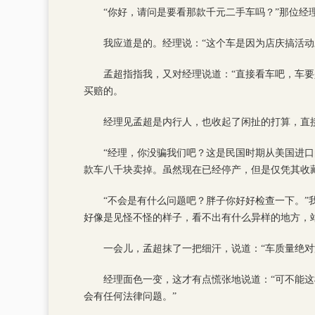
“你好，请问是要看那款千元二手车吗？”那位经
我应道是的。经理说：“这个车是因为店庆搞活
孟超指指我，又对经理说道：“直接看车吧，车
买赔的。
经理见孟超是内行人，也收起了闲扯的打算，直
“经理，你没骗我们吧？这是民国时期从美国进
款车八千块卖掉。虽然现在已经停产，但是仅凭其收
“不会是有什么问题吧？胖子你好好检查一下。
好像是见怪不怪的样子，看不出有什么异样的地方，
一会儿，孟超抹了一把细汗，说道：“车质量绝
经理面色一变，这才有点慌张地说道：“可不能
会有任何法律问题。”