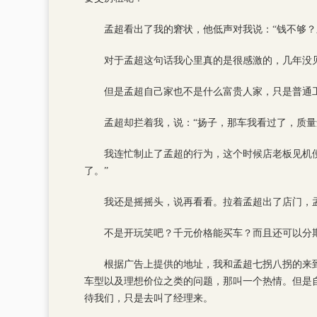
孟超看出了我的窘状，他低声对我说：“钱不够？
对于孟超这句话我心里真的是很感激的，几年没
但是孟超自己家也不是什么富贵人家，只是普通
孟超却拦着我，说：“扬子，那车我看过了，质
我连忙制止了孟超的行为，这个时候店老板见机
了。”
我还是摇摇头，说再看看。拉着孟超出了店门，
不是开玩笑吧？千元价格能买车？而且还可以分
根据广告上提供的地址，我和孟超七拐八拐的来
车型以及理想价位之类的问题，那叫一个热情。但是
待我们，只是去叫了经理来。