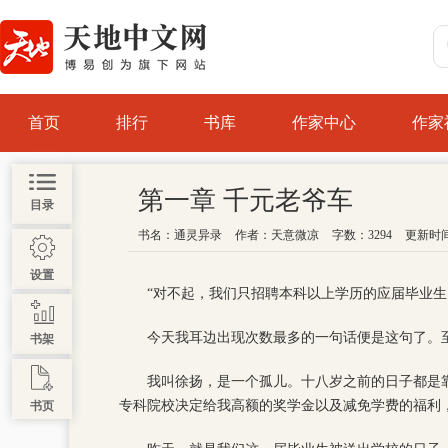
首页
排行
书库
作家中心
作家
第一章 千元老爷车
目录
书名：
通灵异录
作者：
天意微凉
字数：3294
更新时间 :
设置
“对不起，我们只招聘本科以上学历的应届毕业生
今天我耳边出现次数最多的一句话便是这句了。
书架
我叫徐扬，是一个孤儿。十八岁之前的日子都是
专科院校决定给我高额的奖学金以及减免学费的福利
书页