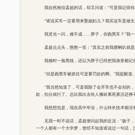
我自然相信孟超的话，却又问道：“可是我记得
“谁说买车一定要用来娶媳妇儿？我买这车是做生
我灵光一闪，难不成……胖子，你跑黑车？”我
孟超点点头，憨憨一笑：“其实之前我摁喇叭就是
我顿时一脸黑线，还以为胖子已经把我身形都记
“但是跑黑车被抓住可是要罚款的啊。”我提醒道
“我当然知道了，可是我除了会开车也不会别的
款，扣分就行了。总比我出去给人搬砖累死累活还挣
我想想也是，现在高中毕业，什么特长技术都没
见我一时不说话，孟超便问起我的近况：“扬子
一个人都有一个大学梦，曾经不知道谁说过一句话，