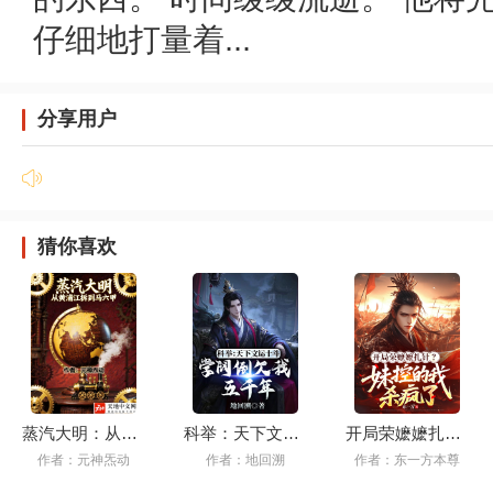
仔细地打量着...
分享用户
猜你喜欢
蒸汽大明：从黄浦江拆到马六甲
科举：天下文运十斗，学阀倒欠我五千年
开局荣嬷嬷扎针？妹控的我杀疯了
作者：元神炁动
作者：地回溯
作者：东一方本尊