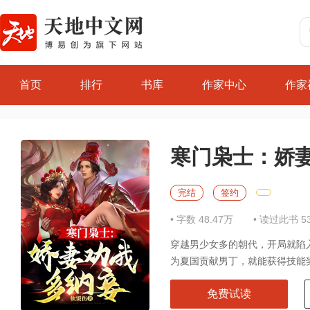
首页
排行
书库
作家中心
作家
寒门枭士：娇
完结
签约
• 字数 48.47万
• 读过此书 5
穿越男少女多的朝代，开局就陷
为夏国贡献男丁，就能获得技能奖
免费试读