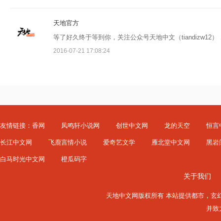
天地官方
等了好久终于等到你，关注公众号天地中文（tiandizw1
2016-07-21 17:08:24
友情链接：
香网
凤鸣轩小说网
创世中文网
龙的天空
恒言
长江中文网
飞鹿言情小说
爱奇艺文学
雁北堂中文网
黑岩
白马时光中文网
橙瓜码字
关于我们
天地中文网版权所有 本站提供
都市
，
玄
并致