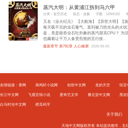
蒸汽大明：从黄浦江拆到马六甲
分类：架空历史
状态：连载
字数：1694192
又名《业火纪元》 【大航海】【异世大明】【蒸
每天吸不完的业石毒气。直到被刀疤光头的火铳顶
盘，竟是能吞业石吐卦象的蒸汽朋克CPU？ 为
也藏着让千万人备受煎熬的五行疫...
最新章节 第791章 人心难测
2026-06-05
友情链接：
香网
凤鸣轩小说网
创世中文网
龙的天空
恒言
长江中文网
飞鹿言情小说
爱奇艺文学
雁北堂中文网
黑岩
白马时光中文网
橙瓜码字
关于我们
天地中文网版权所有 本站提供
都市
，
玄