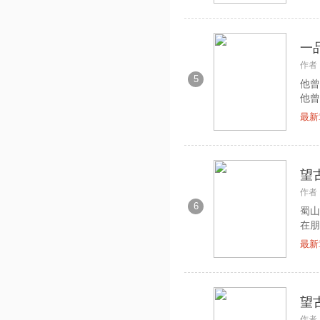
一
作者
5
他曾
他曾
最新
望
作者
6
蜀山
在朋
最新
望
作者