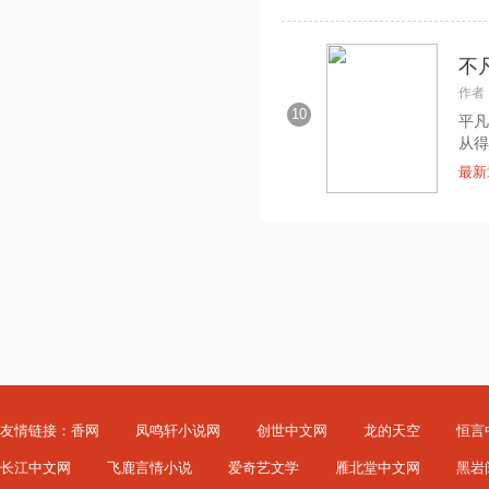
不
作者
10
平凡
从得
最新
友情链接：
香网
凤鸣轩小说网
创世中文网
龙的天空
恒言
长江中文网
飞鹿言情小说
爱奇艺文学
雁北堂中文网
黑岩