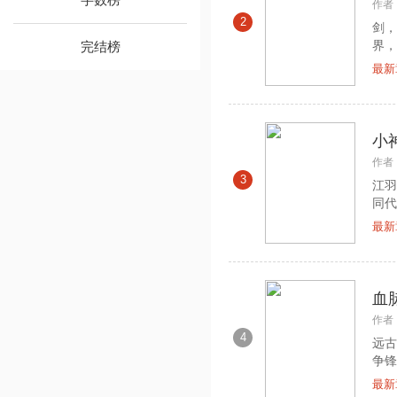
作者
2
剑，
界，
完结榜
最新
小
作者
3
江羽
同代
最新
血
作者
4
远古
争锋；
最新