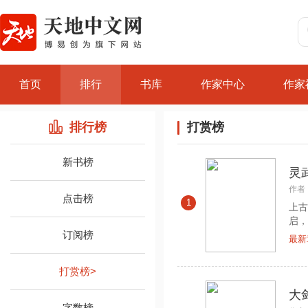
首页
排行
书库
作家中心
作家
排行榜
打赏榜
新书榜
灵
作者
点击榜
1
上古
启，
订阅榜
最新
打赏榜
>
大
字数榜