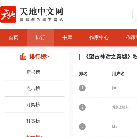
首页
排行
书库
作家中心
作家
排行榜
>
《望古神话之秦墟》
新书榜
排名
用户名
点击榜
1
jut
订阅榜
2
梵以姑娘！
打赏榜
3
khi
粉丝榜
>