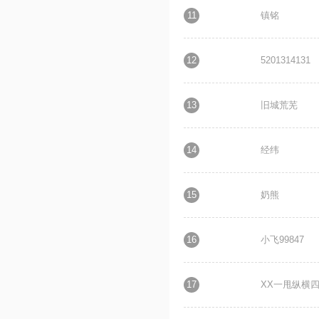
11
镇铭
12
5201314131
13
旧城荒芜
14
经纬
15
奶熊
16
小飞99847
17
XX一甩纵横