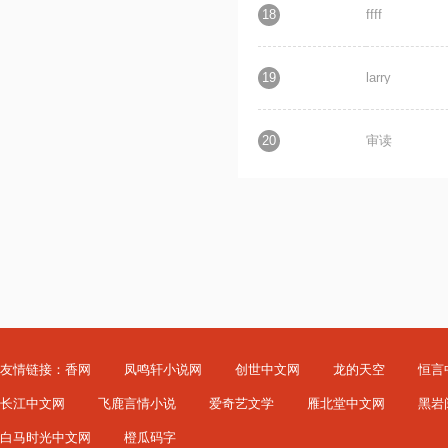
18
ffff
19
larry
20
审读
友情链接：
香网
凤鸣轩小说网
创世中文网
龙的天空
恒言
长江中文网
飞鹿言情小说
爱奇艺文学
雁北堂中文网
黑岩
白马时光中文网
橙瓜码字