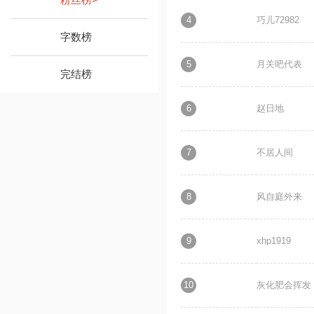
4
巧儿72982
字数榜
5
月关吧代表
完结榜
6
赵日地
7
不居人间
8
风自庭外来
9
xhp1919
10
灰化肥会挥发