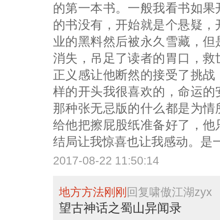
的第一本书。一般我看书如果
的书没有，开始就是个悬疑，
业的黑料然后被永久雪藏，但
消失，吊足了读者的胃口，救
正义感让他断然的接受了挑战
样的开头我很喜欢的，命运的
那种张无忌版的什么都是为情
给他把擦屁股纸准备好了，他
结局让我惊喜也让我感动。是
2017-08-22 11:50:14
地方方法刚刚
回复
啸傲江湖zyx
望古神话之蜀山异闻录