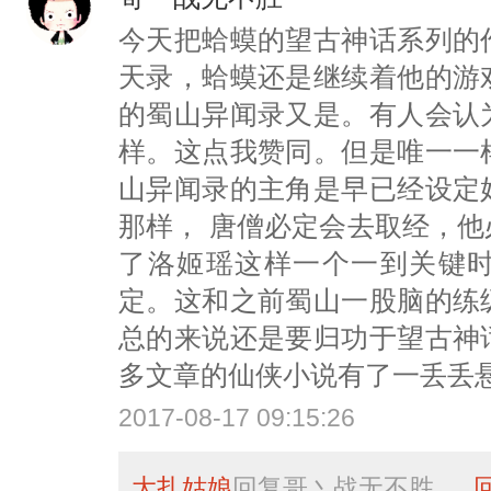
今天把蛤蟆的望古神话系列的
天录，蛤蟆还是继续着他的游
的蜀山异闻录又是。有人会认
样。这点我赞同。但是唯一一
山异闻录的主角是早已经设定
那样， 唐僧必定会去取经，
了洛姬瑶这样一个一到关键时
定。这和之前蜀山一股脑的练
总的来说还是要归功于望古神
多文章的仙侠小说有了一丢丢悬
2017-08-17 09:15:26
大扎姑娘
回复
哥丶战无不胜