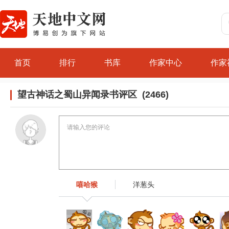
首页
排行
书库
作家中心
作家
望古神话之蜀山异闻录书评区 (2466)
嘻哈猴
洋葱头