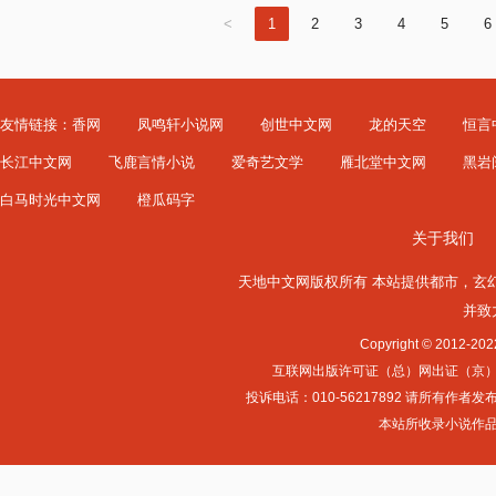
<
1
2
3
4
5
6
友情链接：
香网
凤鸣轩小说网
创世中文网
龙的天空
恒言
长江中文网
飞鹿言情小说
爱奇艺文学
雁北堂中文网
黑岩
白马时光中文网
橙瓜码字
关于我们
天地中文网版权所有 本站提供
都市
，
玄
并致
Copyright © 2012-
互联网出版许可证（总）网出证（京）字第0
投诉电话：010-56217892 请所
本站所收录小说作