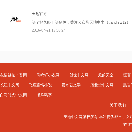
天地官方
等了好久终于等到你，关注公众号天地中文（tiandizw1
2016-07-21 17:08:24
友情链接：
香网
凤鸣轩小说网
创世中文网
龙的天空
恒言
长江中文网
飞鹿言情小说
爱奇艺文学
雁北堂中文网
黑岩
白马时光中文网
橙瓜码字
关于我们
天地中文网版权所有 本站提供
都市
，
玄
并致