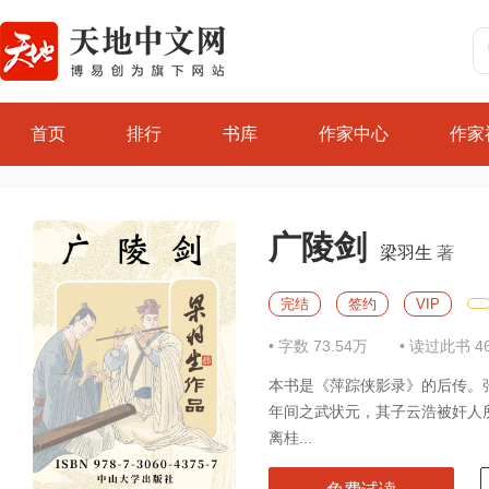
首页
排行
书库
作家中心
作家
广陵剑
梁羽生
著
完结
签约
VIP
• 字数 73.54万
• 读过此书 4
本书是《萍踪侠影录》的后传。
年间之武状元，其子云浩被奸人
离桂...