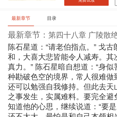
免费试读
最新章节
目录
最新章节：
第四十八章 广陵散
分享
即得易币，快将本书一键
分享
给小伙伴们吧
陈石星道：“请老伯指点。” 戈
和，大喜大悲皆能令人减寿。其
真力。” 陈石星暗自想道：“身
种勘破色空的境界，常人很难做
还可以勉强自我修持。但此去天
之事发生，实属难料。要完全避免
知道他的心思，继续说道：“要
还不太大。最怕是和自己本领相