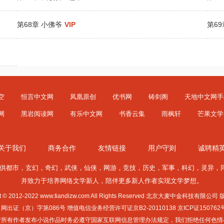
第68章 小佛爷
VIP
第6
空
恒言中文网
凤凰原创
优书网
铸剑阁
天地中文网手
网
黑岩阅读网
有乐中文网
书香云集
雨枫轩
芒果文学
关于我们
商务合作
友情链接
用户守则
诚聘精
供
都市
，
玄幻
，
奇幻
，
武侠
，
仙侠
，
网游
，
竞技
，
历史
，
军事
，
科幻
，
灵异
，
并致力于培养网络文学新人，陪伴更多新人作者实现文学梦想。
ht © 2012-2022 www.tiandizw.com All Rights Reserved 北京大麦中金科技有限
证（京）字第086号 增值电信业务经营许可证京B2-20110138 京ICP证150762
892 请所有作者发布小说作品时务必遵守国家互联网信息管理办法规定，我们拒绝任何