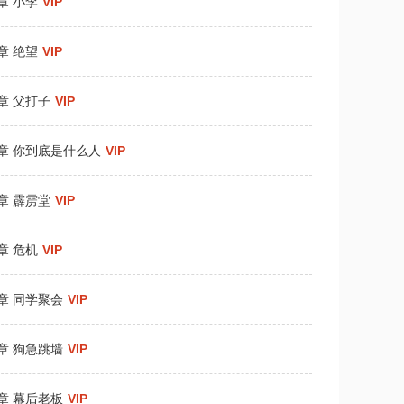
章 小李
VIP
章 绝望
VIP
章 父打子
VIP
1章 你到底是什么人
VIP
章 霹雳堂
VIP
章 危机
VIP
0章 同学聚会
VIP
3章 狗急跳墙
VIP
6章 幕后老板
VIP