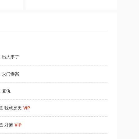
章 出大事了
章 灭门惨案
 复仇
2章 我就是天
VIP
章 对赌
VIP