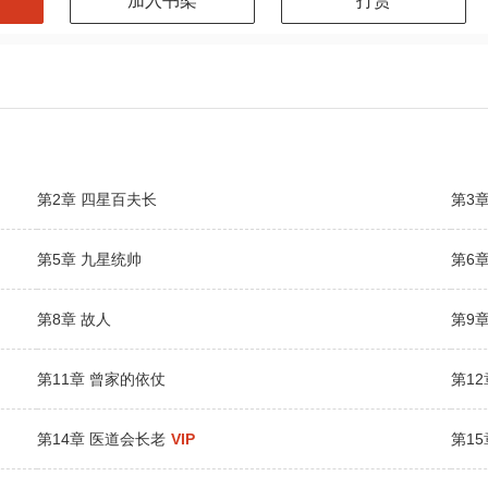
加入书架
打赏
第2章 四星百夫长
第3
第5章 九星统帅
第6
第8章 故人
第9章
第11章 曾家的依仗
第1
第14章 医道会长老
VIP
第15