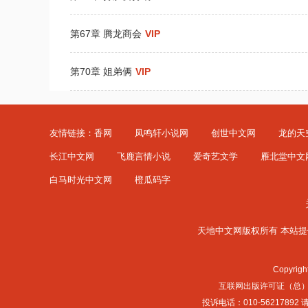
第67章 腾龙商会
VIP
第70章 姐弟俩
VIP
友情链接：
香网
凤鸣轩小说网
创世中文网
龙的天
长江中文网
飞鹿言情小说
爱奇艺文学
雁北堂中文
白马时光中文网
橙瓜码字
天地中文网版权所有 本站提
Copyrig
互联网出版许可证（总）网出
投诉电话：010-56217