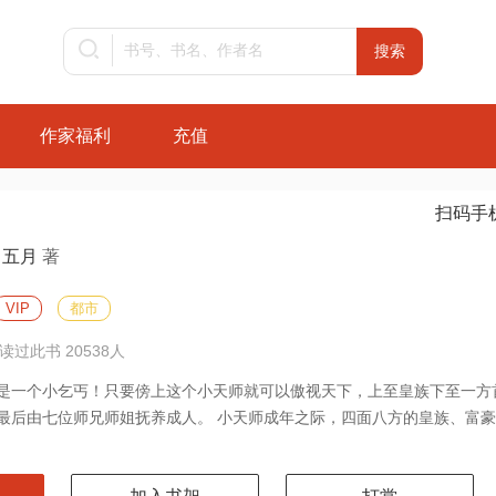
作家福利
充值
扫码手
五月
著
VIP
都市
 读过此书 20538人
是一个小乞丐！只要傍上这个小天师就可以傲视天下，上至皇族下至一方
最后由七位师兄师姐抚养成人。 小天师成年之际，四面八方的皇族、富