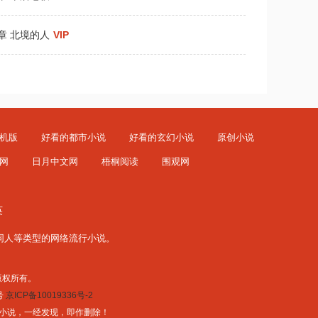
9章 北境的人
VIP
机版
好看的都市小说
好看的玄幻小说
原创小说
网
日月中文网
梧桐阅读
围观网
英
同人
等类型的网络流行小说。
公司 版权所有。
号
京ICP备10019336号-2
色情小说，一经发现，即作删除！