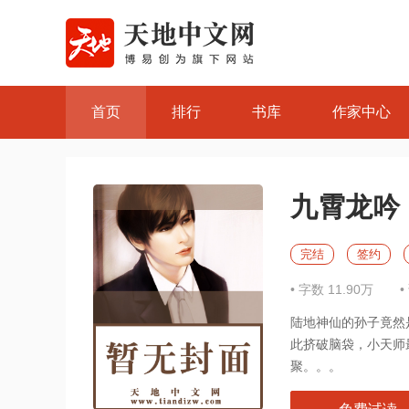
首页
排行
书库
作家中心
九霄龙吟
完结
签约
• 字数 11.90万
•
陆地神仙的孙子竟然
此挤破脑袋，小天师
聚。。。