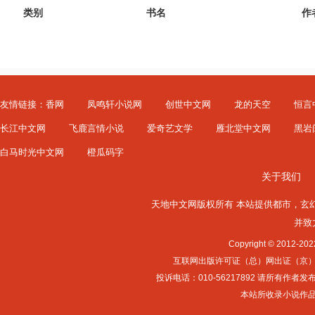
类别
书名
作
友情链接：
香网
凤鸣轩小说网
创世中文网
龙的天空
恒言
长江中文网
飞鹿言情小说
爱奇艺文学
雁北堂中文网
黑岩
白马时光中文网
橙瓜码字
关于我们
天地中文网版权所有 本站提供
都市
，
玄
并致
Copyright © 2012-
互联网出版许可证（总）网出证（京）字第0
投诉电话：010-56217892 请所
本站所收录小说作