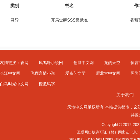
类别
书名
作
灵异
开局觉醒SSS级武魂
香甜
友情链接：
香网
凤鸣轩小说网
创世中文网
龙的天空
恒言
长江中文网
飞鹿言情小说
爱奇艺文学
雁北堂中文网
黑岩
白马时光中文网
橙瓜码字
关于我们
天地中文网版权所有 本站提供
都市
，
玄
并致
Copyright © 2012-
互联网出版许可证（总）网出证（京）字第0
投诉电话：010-56217892 请所