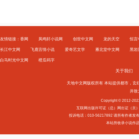
友情链接：
香网
凤鸣轩小说网
创世中文网
龙的天空
恒言
长江中文网
飞鹿言情小说
爱奇艺文学
雁北堂中文网
黑岩
白马时光中文网
橙瓜码字
关于我们
天地中文网版权所有 本站提供
都市
，
玄
并致
Copyright © 2012-
互联网出版许可证（总）网出证（京）字第0
投诉电话：010-56217892 请所
本站所收录小说作