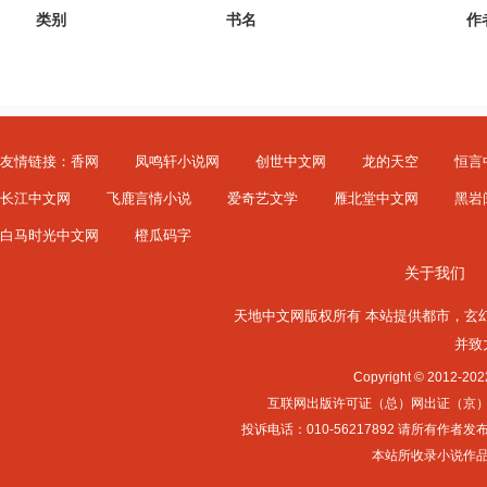
类别
书名
作
友情链接：
香网
凤鸣轩小说网
创世中文网
龙的天空
恒言
长江中文网
飞鹿言情小说
爱奇艺文学
雁北堂中文网
黑岩
白马时光中文网
橙瓜码字
关于我们
天地中文网版权所有 本站提供
都市
，
玄
并致
Copyright © 2012-
互联网出版许可证（总）网出证（京）字第0
投诉电话：010-56217892 请所
本站所收录小说作