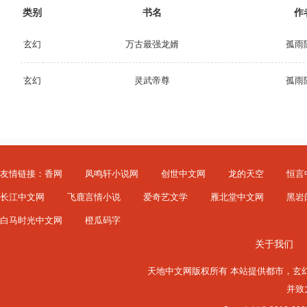
类别
书名
作
玄幻
万古最强龙婿
孤雨
玄幻
灵武帝尊
孤雨
友情链接：
香网
凤鸣轩小说网
创世中文网
龙的天空
恒言
长江中文网
飞鹿言情小说
爱奇艺文学
雁北堂中文网
黑岩
白马时光中文网
橙瓜码字
关于我们
天地中文网版权所有 本站提供
都市
，
玄
并致