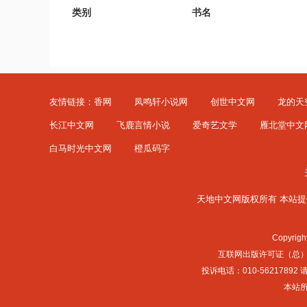
类别
书名
友情链接：
香网
凤鸣轩小说网
创世中文网
龙的天
长江中文网
飞鹿言情小说
爱奇艺文学
雁北堂中文
白马时光中文网
橙瓜码字
天地中文网版权所有 本站提
Copyrig
互联网出版许可证（总）网出
投诉电话：010-56217
本站