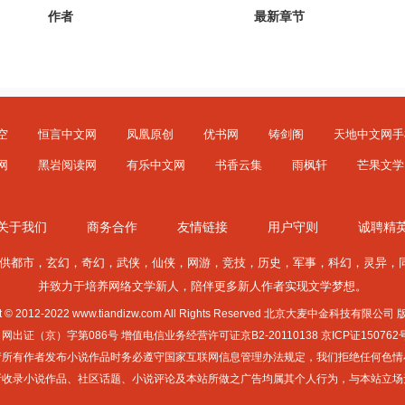
作者
最新章节
空
恒言中文网
凤凰原创
优书网
铸剑阁
天地中文网手
网
黑岩阅读网
有乐中文网
书香云集
雨枫轩
芒果文学
关于我们
商务合作
友情链接
用户守则
诚聘精
供
都市
，
玄幻
，
奇幻
，
武侠
，
仙侠
，
网游
，
竞技
，
历史
，
军事
，
科幻
，
灵异
，
并致力于培养网络文学新人，陪伴更多新人作者实现文学梦想。
ht © 2012-2022 www.tiandizw.com All Rights Reserved 北京大麦中金科技有限
证（京）字第086号 增值电信业务经营许可证京B2-20110138 京ICP证150762
892 请所有作者发布小说作品时务必遵守国家互联网信息管理办法规定，我们拒绝任何
所收录小说作品、社区话题、小说评论及本站所做之广告均属其个人行为，与本站立场