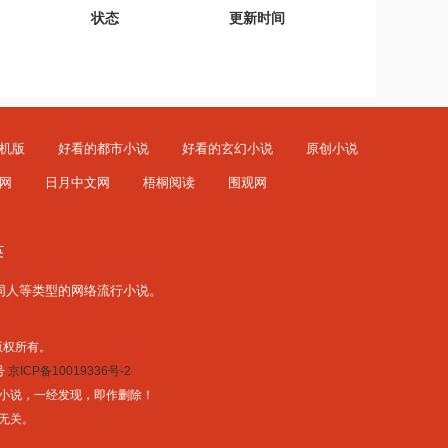
状态
更新时间
机版
好看的都市小说
好看的玄幻小说
原创小说
网
日月中文网
梧桐阅读
围观网
英
同人
等类型的网络流行小说。
公司 版权所有。
号
京ICP备10019336号-2
色情小说，一经发现，即作删除！
无关。