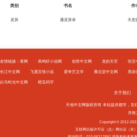
类别
书名
作
灵异
通灵异录
天意
友情链接：
香网
凤鸣轩小说网
创世中文网
龙的天空
恒言
长江中文网
飞鹿言情小说
爱奇艺文学
雁北堂中文网
黑岩
白马时光中文网
橙瓜码字
关于我们
天地中文网版权所有 本站提供
都市
，
玄
并致
Copyright © 2012-
互联网出版许可证（总）网出证（京）字第0
投诉电话：010-56217892 请所