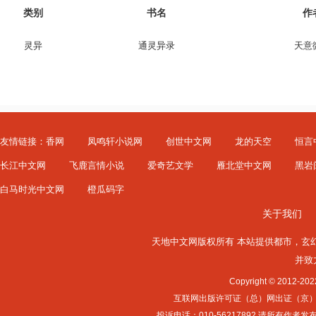
类别
书名
作
灵异
通灵异录
天意
友情链接：
香网
凤鸣轩小说网
创世中文网
龙的天空
恒言
长江中文网
飞鹿言情小说
爱奇艺文学
雁北堂中文网
黑岩
白马时光中文网
橙瓜码字
关于我们
天地中文网版权所有 本站提供
都市
，
玄
并致
Copyright © 2012-
互联网出版许可证（总）网出证（京）字第0
投诉电话：010-56217892 请所