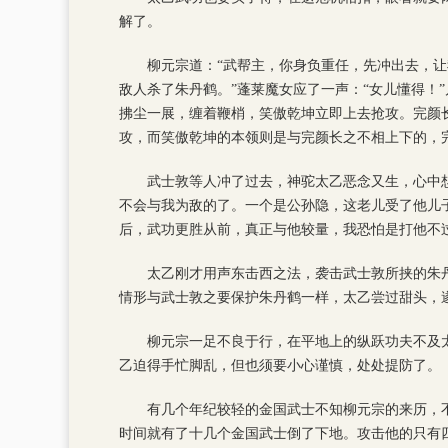
解了。
柳元宗道：“武帮主，你身负重任，先冲出去，让
敌人杀了朱丹鹤。”蓬莱魔女应了一声：“女儿懂得！
拂尘一展，缠着鞭梢，笑傲乾坤立即上去抢攻。完颜
攻，而笑傲乾坤的本领则是与完颜长之不相上下的，
武士敦等人冲了过去，神驼太乙恶念又生，心中
不会与我为敌的了。一个是公孙隐，这老儿受了他儿
后，武功更胜从前，真正与他较量，我恐怕是打他不
太乙刚才用声东击西之法，袭击武士敦所挟的朱
情形与武士敦之要保护朱丹鹤一样，太乙尝过甜头，
柳元宗一足不良于行，在平地上的纵跃功夫不及
乙迫得手忙脚乱，但也须要小心谨慎，处处提防了。
有几个年纪较轻的金国武士不知柳元宗的来历，
时间就有了十几个金国武士倒了下地。攻击他的只有