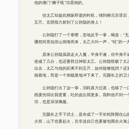
他的佛门“狮子吼”功震倒的。
但太乙却趁此稍纵即逝的时机，绕到柳元宗背后
五尺。玄阴指力射到了公孙隐的身上！
公孙隐打了一个寒噤，忽地反手一掌，喝道：“
骤然间竟似排山倒海而来，太乙大叫一声，“哇”的一
原来公孙隐虽因走火入魔，半身不遂，但半身不
使减了几分，也还要胜过神驼太乙。公孙隐恨极了太
出去，太乙与他的距离不到五尺，如何能够抵挡？还
稳着地，而是一个倒栽葱地冲下来了。完颜长之的卫
公孙隐打出了这一掌，消耗真力过甚，也咯了一口
残废伤得比我更重，吐的血比我更多。我料他不到一
功，也是深深佩服。
完颜长之手下武士，是布成了一字长蛇阵围住山
火筒，山下也要起火，岂非连自己也要被包围在火海