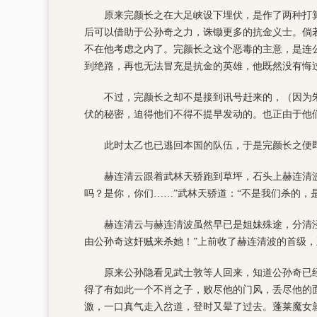
原来完颜长之在大足峡设下埋伏，是作了两种打
后可以借助于公孙奇之力，诛锄更多的抗金义士。倘
不在他考虑之内了。完颜长之这个恶毒的主意，是连
到绝路，再也无法冒充是抗金的英雄，他既然没有悔
不过，完颜长之却不是接到讯号赶来的，（因为
伏的秘密，迫得他们不得不提早发动的。也正由于他
此时太乙也已逃回本国的队伍，于是完颜长之便
赫连清云跟着武林天骄跑到草坪，石头上赫连清
吗？是你，你们……”武林天骄道：“不是我们杀的，
赫连清云与赫连清波虽然早已是姐妹殊途，分清
由公孙奇这奸贼来杀她！”上前收了赫连清波的首级
原来公孙隐看见武士敦等人回来，知道公孙奇已
得了有如此一个不肖之子，败尽他的门风，丢尽他的
激，一口真气走入岔道，登时又晕了过去。蓬莱魔女