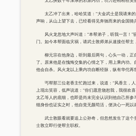
太乙挟数十年深厚的邪派内功，功力还稍稍在笑
太乙冲了出来，哈哈笑道：“大金武士是我请来
声响，从山上望下去，已经看得见奔驰而来的金国骑
风火龙忽地大声叫道：“本帮弟子，听我一言！”
门。如今本帮面临灾祸，请武士敦师弟从速接任帮主
柳元宗在他身边，听到最后两句，心头一动，正
了。原来他是在愧悔交集的心情之下，用上乘内功。
他会自杀。风火龙以上乘内功自断经脉，纵有华佗再
丐帮那三位老香主忙跑过来，说道：“风香主，
上现出笑容，低声说道：“你们愿意饶恕我，我很欢
太乙等人的底细，也即是尚未完全认识到他自己所参
细身份也证实之时，他自觉无颜苟活，便决心一死以
武士敦眼看就要追上公孙奇，但忽然发生了这个
士敦立即行使帮主职权。