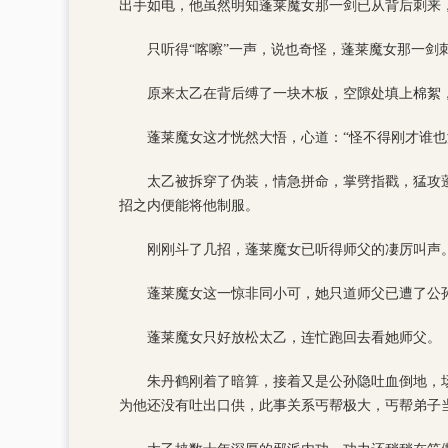
出手如电，他虽然明知蓬莱魔女那一剑已从背后刺来
只听得“喀嚓”一声，说也奇怪，蓬莱魔女那一
原来太乙在背后缚了一块木板，空隙处填上棉絮
蓬莱魔女这才恍然大悟，心道：“怪不得刚才谁也
太乙被拆穿了伪装，情急拼命，掌劈指戳，猛攻
招之内便能将他制服。
刚刚斗了几招，蓬莱魔女已听得师父的凄厉叫声
蓬莱魔女这一惊非同小可，她只道师父已遭了公
蓬莱魔女只好放松太乙，连忙跑回去看她师父。
朱丹鹤刚着了暗算，接着又是公孙隐吐血倒地，
为他还没有吐出口供，此事关系丐帮极大，丐帮弟子