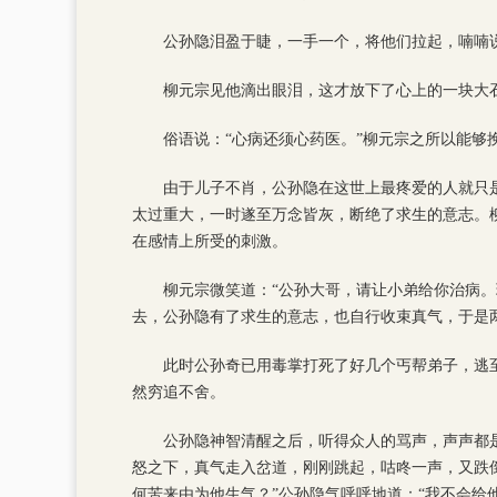
公孙隐泪盈于睫，一手一个，将他们拉起，喃喃说
柳元宗见他滴出眼泪，这才放下了心上的一块大
俗语说：“心病还须心药医。”柳元宗之所以能够
由于儿子不肖，公孙隐在这世上最疼爱的人就只
太过重大，一时遂至万念皆灰，断绝了求生的意志。柳
在感情上所受的刺激。
柳元宗微笑道：“公孙大哥，请让小弟给你治病
去，公孙隐有了求生的意志，也自行收束真气，于是
此时公孙奇已用毒掌打死了好几个丐帮弟子，逃
然穷追不舍。
公孙隐神智清醒之后，听得众人的骂声，声声都
怒之下，真气走入岔道，刚刚跳起，咕咚一声，又跌
何苦来由为他生气？”公孙隐气呼呼地道：“我不会给