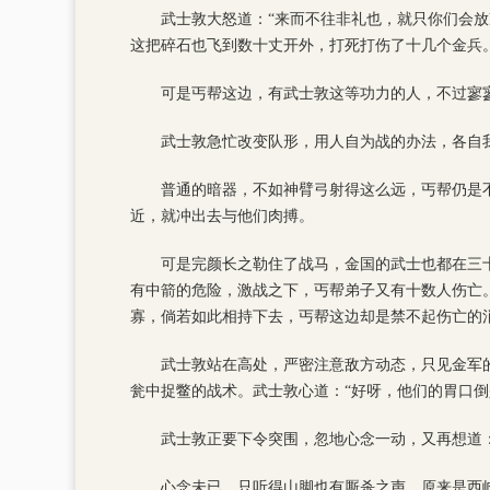
武士敦大怒道：“来而不往非礼也，就只你们会放
这把碎石也飞到数十丈开外，打死打伤了十几个金兵
可是丐帮这边，有武士敦这等功力的人，不过寥
武士敦急忙改变队形，用人自为战的办法，各自
普通的暗器，不如神臂弓射得这么远，丐帮仍是
近，就冲出去与他们肉搏。
可是完颜长之勒住了战马，金国的武士也都在三
有中箭的危险，激战之下，丐帮弟子又有十数人伤亡
寡，倘若如此相持下去，丐帮这边却是禁不起伤亡的
武士敦站在高处，严密注意敌方动态，只见金军
瓮中捉鳖的战术。武士敦心道：“好呀，他们的胃口
武士敦正要下令突围，忽地心念一动，又再想道
心念未已，只听得山脚也有厮杀之声，原来是西