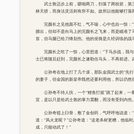
武士敦迈步上前，噼啪两刀，扫落了两枝箭，第
林天骄，而身法灵活则有所不如。故所以他能够打落
完颜长之见他面不红，气不喘，心中也自一惊：“
掷出，但却不是向马上的完颜长之飞来，而是瞄准了
首，但马腿已给刀锋划伤。他的坐骑是久经训练的战
完颜长之吃了一惊，心里想道：“下马步战，我
士已将随后赶到，完颜长之遂勒住马头，不再前进。
公孙奇在地上打了几个滚，那队金国武士的“先行
的妻子，但金国的新皇帝既然还要利用他，所以仍然保
公孙奇不待人扶，一个“鲤鱼打挺”跳了起来，一
宜，是以只是给武士敦的掌力震翻，而没有受到内伤
公孙奇驳上臼骨，敷了金创药，气呼呼地说道：
道：“风火龙呢？”公孙奇道：“这老杀材更糟，他临
成，只能动武了！”