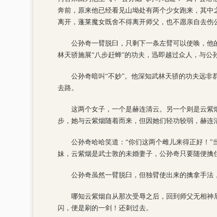
奔前，原来他已经看见山坳处有两个少女跑来，其中
离开，蓬莱魔女既舍不得离开师父，也不愿亲自去伤
公孙奇一臂脱臼，只剩下一条左臂可以使唤，他
林天骄施展“八步赶蝉”的功夫，迅即越过众人，与公
公孙奇暗叫“不妙”。他深知武林天骄的功夫远
去路。
这两个女子，一个是赫连清云。另一个则是云紫
步，她与云紫烟随着而来，但因她们轻功较弱，赫连
公孙奇哈哈笑道：“你们这两个雌儿来得正好！
妹，云紫烟是武士敦的未婚妻子，公孙奇只要随便擒
公孙奇虽然一臂脱臼，但独臂使出来的擒拿手法
哪知云紫烟自从那次受辱之后，回到师父无相神
闪，便是刷的一剑！还刺过去。