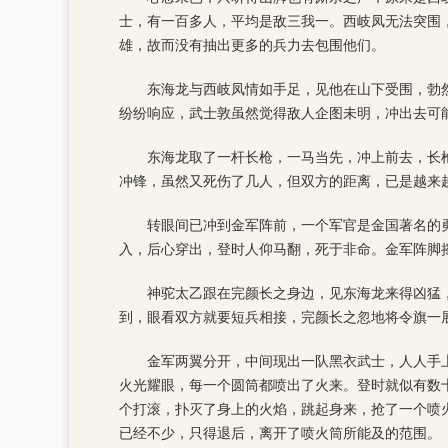
士，有一百多人，平均是敌三我一。西岐凤无法突围
雄，故而没有抽出更多的兵力去包围他们。
东海龙与西岐凤情如手足，见他在山下受围，勃
纷纷响应，武士敦虽然觉得敌人企图未明，冲出去可
东海龙取了一杆长枪，一马当先，冲上前去，长
冲锋，虽然又死伤了几人，但双方的距离，已是越来
转眼间已冲到金军阵前，一个军官是金国著名的
入，后心穿出，登时人仰马翻，死于非命。金军阵脚
神驼太乙跟在完颜长之身边，见东海龙来得凶猛，
到，眼看双方就要短兵相接，完颜长之忽地将令旗一展
金军两翼分开，中间现出一队黑衣武士，人人手
火光耀眼，每一个圆筒都喷出了火来。登时就似有数
个打滚，扑灭了身上的火焰，跳起身来，抢了一个喷
已经不少，只得退后，离开了喷火筒所能及的范围。