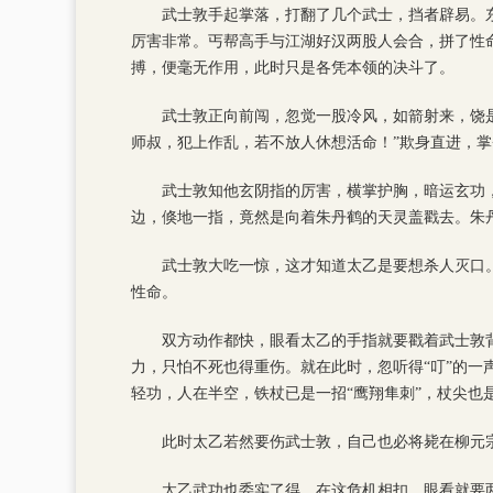
武士敦手起掌落，打翻了几个武士，挡者辟易。
厉害非常。丐帮高手与江湖好汉两股人会合，拼了性
搏，便毫无作用，此时只是各凭本领的决斗了。
武士敦正向前闯，忽觉一股冷风，如箭射来，饶
师叔，犯上作乱，若不放人休想活命！”欺身直进，
武士敦知他玄阴指的厉害，横掌护胸，暗运玄功
边，倏地一指，竟然是向着朱丹鹤的天灵盖戳去。朱
武士敦大吃一惊，这才知道太乙是要想杀人灭口
性命。
双方动作都快，眼看太乙的手指就要戳着武士敦
力，只怕不死也得重伤。就在此时，忽听得“叮”的
轻功，人在半空，铁杖已是一招“鹰翔隼刺”，杖尖也
此时太乙若然要伤武士敦，自己也必将毙在柳元
太乙武功也委实了得，在这危机相扣，眼看就要