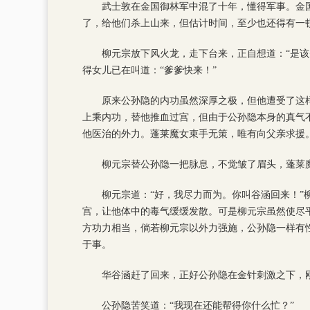
武士敦在金国御林军中混了十年，懂得军事。金
了，给他们杀上山来，但估计时间，至少也还得有一
柳元宗放下风火龙，走下台来，正自想道：“是
得女儿已在叫道：“爹爹快来！”
原来公孙隐的内功虽然深厚之极，但他遭受了这
上乘内功，替他推血过宫，但由于公孙隐本身的真气
他医治的外力。蓬莱魔女束手无策，唯有向父亲求援
柳元宗替公孙隐一把脉息，不觉皱了眉头，蓬莱魔
柳元宗道：“好，我尽力而为。你叫谷涵回来！
宫，让他体中的毒气缓缓发散。可是柳元宗虽然使尽
方功力相当，倘若柳元宗以外力强施，公孙隐一样有
于事。
华谷涵赶了回来，正好公孙隐在金针刺激之下，
公孙隐苦笑道：“我现在还能帮得你什么忙？”