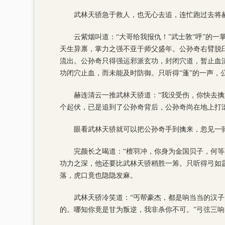
武林天骄急于救人，也无心去追，连忙跑过去将
云紫烟叫道：“大哥给我报仇！”武士敦“呼”的
天生异禀，掌力之强不亚于师父盛年。公孙奇右臂脱
流出。公孙奇只得强运邪派玄功，封闭穴道，暂止血
功闭穴止血，而未能及时防御。只听得“蓬”的一声，
赫连清云一推武林天骄道：“我没受伤，你快去
个起伏，已是追到了公孙奇背后，公孙奇尚在地上打
眼看武林天骄就可以把公孙奇手到擒来，忽见一
完颜长之喝道：“檀羽冲，你身为金国贝子，何
功力之深，他还要比武林天骄稍胜一筹。只听得弓如
落，虎口竟也隐隐发麻。
武林天骄冷笑道：“丐帮豪杰，都是响当当的汉子
的。哪知你竟是甘为叛逆，我非杀你不可。”弓弦三