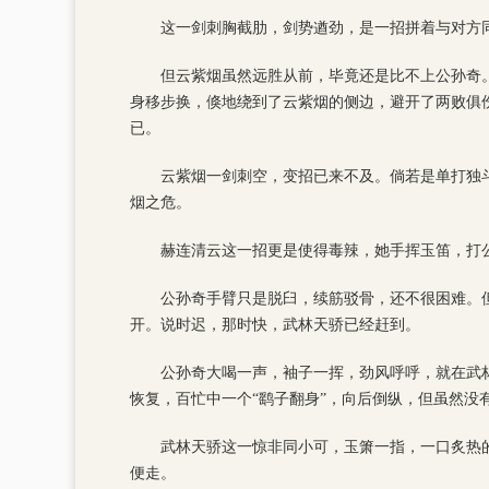
这一剑刺胸截肋，剑势遒劲，是一招拼着与对方
但云紫烟虽然远胜从前，毕竟还是比不上公孙奇
身移步换，倏地绕到了云紫烟的侧边，避开了两败俱
已。
云紫烟一剑刺空，变招已来不及。倘若是单打独
烟之危。
赫连清云这一招更是使得毒辣，她手挥玉笛，打
公孙奇手臂只是脱臼，续筋驳骨，还不很困难。
开。说时迟，那时快，武林天骄已经赶到。
公孙奇大喝一声，袖子一挥，劲风呼呼，就在武
恢复，百忙中一个“鹞子翻身”，向后倒纵，但虽然没
武林天骄这一惊非同小可，玉箫一指，一口炙热
便走。