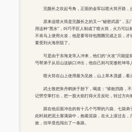
完颜长之吹起号角，正面的金军以喷火筒开路，
原来这喷火筒是完颜长之的又一“秘密武器”，玉
用这种“黑水”，叫巧手匠人制成了喷火筒，火力可
不肯马上便用火攻，他是要等待包围圈完成之后，才
要受到火海所阻了。
可是由于东海龙等人冲来，他们的“火攻”只能
丐帮弟子从后山这缺口冲出，他自己则与笑傲乾坤等
喷火筒在山上使用最为见效，山上草木茂盛，着
武士敦把朱丹鹤挟于胁下，喝道：“谁敢挡路，
记劈空掌打出，把一股火焰打得火舌反吐，转过方向
跟在他后面冲击的有十几个丐帮的六袋、七袋弟
此时就把泥土塞满袋中，抱着泥袋，在火上滚过去，
效，但毕竟也闯出了一条路。