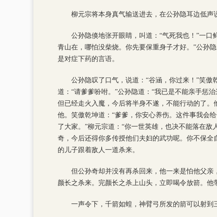
柳元宗将本身真气输送进去，在公孙隐耳边低声
公孙隐倏地张开眼睛，叫道：“气死我也！”一口
青山在，哪怕没柴烧。你先要保重身子才好。”公孙
是对症下药的言语。
公孙隐叹了口气，说道：“谷涵，你过来！”笑傲
道：“请爹爹吩咐。”公孙隐道：“我已是不能亲手惩
但已经走火入魔，今后将半身不遂，不能行动的了。
他。笑傲乾坤道：“爹爹，你安心养伤。这件事我会给
了大家。”柳元宗道：“你一世英雄，也决不能落在敌
奇，今后还得你多传授他们夫妇的武功呢。你不保全
的儿子跟着敌人一道杀来。
但公孙奇却并没有再杀回来，他一来是怕他父亲
颜长之杀来。完颜长之杀上山头，立即喝令放箭。他
一声令下，千箭如蝗，神臂弓所发的箭可以射到