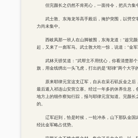
但完颜长之仍然不肯死心，一面传令，把兵力集
武士敦、东海龙等高手殿后，掩护突围，以劈空
力尚未集中。
西岐凤那一班人在山脚被围，东海龙道：“趁完
起，又来了一彪军马。武士敦大吃一惊，说道：“金军
武林天骄笑道：“武帮主不用忧心，你看清楚那
旗，用金线绣出一头飞虎，打出的是“耶律”两个大字
原来耶律元宜这支辽军，自从在采石矶反金之后
最后遁入祁连山安营立寨。经过一年多的休养生息，
地方上的细作察知行踪，报与耶律元宜知道。完颜长
的。
辽军赶到，恰是时候，一轮冲杀，山下那队金国
经比金军略占优势。