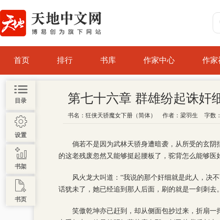
首页
排行
书库
作家中心
作家
第七十六章 群雄纷起诛奸
目录
书名：
狂侠天骄魔女下册（简体）
作者：
梁羽生
字数：
设置
倘若不是因为武林天骄身遭暗袭，从所受的玄阴
的这老残废忽然又能够挺起腰板了，驼背怎么能够医
书架
风火龙大叫道：“我说的那个奸细就是此人，决不
话犹未了，她已经追到那人后面，刷的就是一剑刺去
书页
笑傲乾坤亦已赶到，却从侧面包抄过来，折扇一