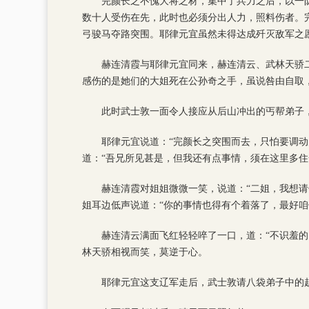
完颜长之不愧大将之材，集中了兵力之后，以一
数十人受伤在先，此时也必须分出人力，照料伤者。
弓骏马夺路突围。耶律元宜虽然未得达成歼灭敌军之
赫连清霞与耶律元宜同来，赫连清云、武林天骄
感伤的是她们的大姐死在公孙奇之手，虽说咎由自取
此时武士敦一面令人接应从后山冲出的丐帮弟子
耶律元宜说道：“完颜长之突围而去，只怕要调
道：“吾兄所见甚是，但我还有点事情，须在这里多住
赫连清霞对姐姐微微一笑，说道：“二姐，我想
姐耳边低声说道：“你的事情也得有个着落了，最好咱
赫连清云满面飞红轻轻啐了一口，道：“不识羞
林天骄相视而笑，莫逆于心。
耶律元宜这支辽军走后，武士敦请八袋弟子中的