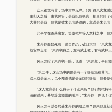
众人都觉有异，场中肃静无哗。只听得风火龙缓
主归天之后，由我保管，是我以假换真，把真的给了公
大罪的是我！但我是被朱长老胁迫的，主谋是朱长老！
此事早在蓬莱魔女、笑傲乾坤等人意料之中，但
朱丹鹤面如死灰，强自作态，破口大骂：“风火龙
就安静点吧！”朱丹鹤身边，左有武士敦，右有武林
风火龙瞪了朱丹鹤一眼，说道：“朱师叔，事到
“第二件，这会场中的确是有一个奸细混在其间
汉人或是金人，也不知道他是否金国的奸细，但要使
“这人究竟是什么身份？什么来历？他们想把持
清醒过来，蓦地爆出如雷的吼声：“朱丹鹤，你说！你
风火龙何以会忍受朱丹鹤的胁迫呢？原来他最初