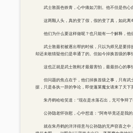
武士敦面色铁青，心中痛如刀割。他不但是伤心
这两颗人头，真的变了假，假的变了真，如此离
他们为什么要这样做呢？也只能有一个解释，他
武士敦最初被逐出帮的时候，只以为师兄是要排
却还未敢猜疑他们是串通了的。但如今掉换首级的事
这也正就是武士敦刚才最最害怕，最最担心的事
但问题的焦点在于，他们掉换首级之事，只有武
据，只是各执一辞的争论，即使蓬莱魔女请来了天下
朱丹鹤哈哈笑道：“现在是水落石出，无可争辩了
公孙隐老怀弥慰，心中想道：“阿奇毕竟还是我
就在朱丹鹤的洋洋得意与公孙隐的无声窃喜之中