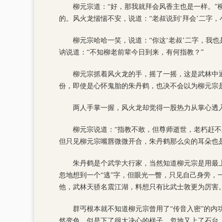
柳元宗道：“好，那我就拜会风香主也是一样。
的。风火龙惴惴不安，说道：“老叔说到‘拜会’二字
柳元宗哈哈一笑，说道：“你这‘老叔’二字，我
讷说道：“不知柳老前辈今日到来，有何指教？”
柳元宗抓着风火龙的手，摇了一摇，这是武林中
份，即使是心怀鬼胎的朱丹鹤，也决不会以为柳元宗
两人手掌一握，风火龙却觉得一股热力从掌心透
柳元宗说道：“指教不敢，但尊师逝世，老朽赶
但只见柳元宗嘴唇微微开合，朱丹鹤那么尖的耳朵也
朱丹鹤是个武学大行家，当然知道柳元宗是用最上
忽地想到一个“逃”字，但眼光一瞥，只见自己身旁
他，武林天骄名震江湖，料想只有比武士敦更为厉害
群丐根本就不知道柳元宗曾用了“传音入密”的内
然变色，似是下了很大决心的样子，忽地又上了石台