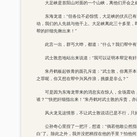
大足峡是首阳山对面的一个山峡，离他们开会之
东海龙道：“但各位不必惊慌，大足峡的伏兵已
动，我们的人先就与他干上。大足峡离此三十多里，
帮的奸细先揪出来！”
此言一出，群丐大哗，都道：“什么？我们帮中有
武士敦忽地站出来说道：“我可以证明本帮定有奸
朱丹鹤板起铁青的面孔斥道：“武士敦，你离开
之罪呢，你又想在帮中兴风作浪，挑拨是非么？”
可是因为东海龙带来的消息实在惊人，全场震动，
谁？”“快把奸细指出来！”朱丹鹤对武士敦的斥责，
风火龙见这情形，不让武士敦说话已是不行，只
公孙奇心里捏了一把汗，想道：“倘若他敢公然指
白’了。除此之外，我并没把柄捏在他的手里？怕他何