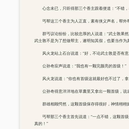
心念未已，只听得那三个香主跟着便道：“不错，
丐帮这三个香主为人正直，素有侠义声名，帮外
群丐议论纷纷，比较忠厚的人说道：“武士敦果然
武士敦不是为了想做帮主，遂明知其假，也要当作为
风火龙站上石台说道：“好，不论武士敦是否有
公孙奇应声说道：“我也有一颗完颜亮的首级！”
风火龙说道：“你也有首级这就最好也不过了，拿
公孙奇得意洋洋地在草囊里又拿出一颗首级，说道
群雄相顾愕然，这颗首级保存得很好，神情栩栩
丐帮那三个香主首先说道：“一点不错，这颗首级
真的！”