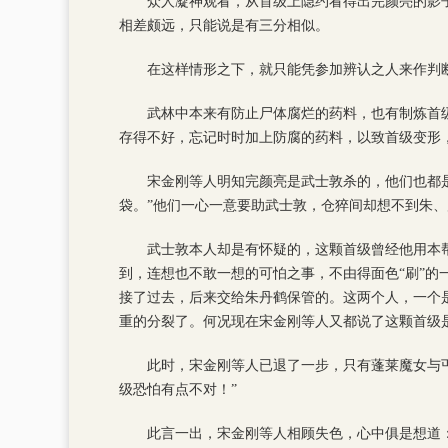
众人凝神观看，从首级上隐约看得出完颜亮的影
相差颇远，只能说是有三分相似。
在这样情形之下，就只能凭参加辨认之人来作判
武林中本来有防止尸体腐烂的药料，也有制炼首
存得不好，忘记时时加上防腐的药料，以致首级变形
宋金刚等人明知完颜亮是武士敦杀的，他们也都
袋。”他们一心一意要助武士敦，仓猝间却想不到朱
武士敦本人却是有怀疑的，这颗首级曾经他用本
到，连想也不敢一想的可怕之事，不由得面色“刷”
接了过去，后来交给朱丹鹤保管的。这两个人，一个
重的分裂了。何况现在宋金刚等人又都说了这颗首级
此时，宋金刚等人已退了一步，只有蓬莱魔女与
级恐怕有点不对！”
此言一出，宋金刚等人相顾失色，心中俱是想道