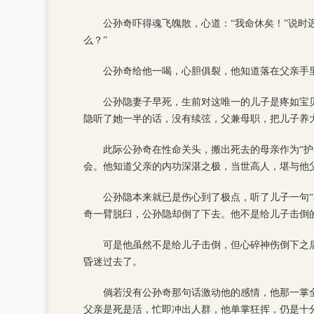
公孙奇吓得魂飞魄散，心道：“我命休矣！”说时
么？”
公孙奇给他一喝，心胆俱裂，他知道落在父亲手
公孙隐妻子早死，生前对这唯一的儿子是疼如宝
隐听了她一半的话，没有续弦，父兼母职，把儿子养
此际公孙奇在性命关头，搬出死去的母亲作为“
会。他知道父亲的内功深湛之极，当世高人，堪与他
公孙隐本来就已是伤心到了极点，听了儿子一句“
奇一臂脱臼，公孙隐却倒了下去。他不是给儿子击倒
可是他虽然不是给儿子击倒，但心碎神伤倒下之
昏迷过去了。
倘若没有公孙奇那句话激动他的感情，他那一掌
父亲是死是活，忙即冲出人群，他单掌狂挥，仍是十