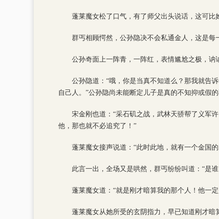
蓬莱魔女松了口气，有了师父出头说话，这可比
群丐相顾愕然，公孙隐决不会私通金人，这是每
公孙奇面上一阵青，一阵红，表情尴尬之极，讷讷
公孙隐道：“哦，你是当真不知道么？那我就告
自己人。”公孙隐尚未能断定儿子是真的不知抑或假
宋金刚也道：“采石矶之战，武林天骄帮了义军许
他，那也就不必追究了！”
蓬莱魔女接声说道：“此时此地，就有一个金国的
此言一出，全场又是哄然，群丐纷纷叫道：“是谁
蓬莱魔女道：“就是刚才暗算我的那个人！他一
蓬莱魔女从她所受的玄阴指力，早已知道刚才暗