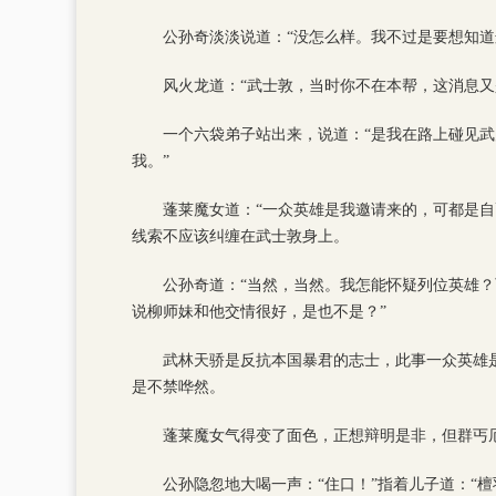
公孙奇淡淡说道：“没怎么样。我不过是要想知道
风火龙道：“武士敦，当时你不在本帮，这消息又
一个六袋弟子站出来，说道：“是我在路上碰见
我。”
蓬莱魔女道：“一众英雄是我邀请来的，可都是
线索不应该纠缠在武士敦身上。
公孙奇道：“当然，当然。我怎能怀疑列位英雄？
说柳师妹和他交情很好，是也不是？”
武林天骄是反抗本国暴君的志士，此事一众英雄
是不禁哗然。
蓬莱魔女气得变了面色，正想辩明是非，但群丐
公孙隐忽地大喝一声：“住口！”指着儿子道：“