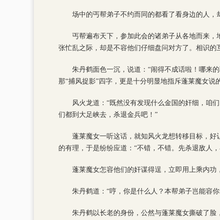
场中的丐帮弟子不约而同的都看了看身边的人，
丐帮遍布天下，参加此会的诸弟子从各地而来，
张忙乱之际，却是不容他们仔细盘问对方了。相识的
朱丹鹤面色一沉，说道：“闹得不成话啦！哪来
那“捕风捉影”四字，更是十分明显地指斥蓬莱魔女说
风火龙道：“既然没有发现什么金国的奸细，咱
们都到大足峡去，杀退金兵吧！”
蓬莱魔女一听这话，就知风火龙想转移目标，好
的有理，于是纷纷应道：“不错，不错。先杀退敌人，
蓬莱魔女怎容他们的奸谋得逞，立即用上乘内功
朱丹鹤道：“哼，你是什么人？本帮弟子岂能容你
朱丹鹤以长老的身份，公然与蓬莱魔女撕破了脸