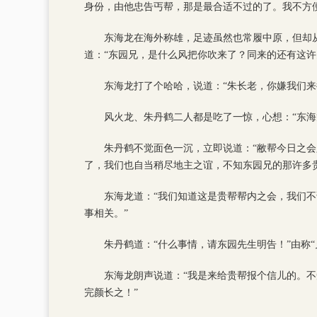
身份，由他忠告丐帮，那是最合适不过的了。我不方
东海龙在海外称雄，足迹虽然也常履中原，但却
道：“东园兄，是什么风把你吹来了？同来的还有这许
东海龙打了个哈哈，说道：“朱长老，你嫌我们
风火龙、朱丹鹤二人都是吃了一惊，心想：“东
朱丹鹤不觉面色一沉，立即说道：“敝帮今日之
了，我们也自当稍尽地主之谊，不知东园兄的那许多
东海龙道：“我们知道这是贵帮帮内之会，我们
事相关。”
朱丹鹤道：“什么事情，请东园先生明告！”由称“
东海龙朗声说道：“我是来给贵帮报个信儿的。
完颜长之！”