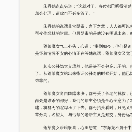
朱丹鹤点点头道：“这就对了。各位都已听得清
却会处理，请你也不必多管了。”
朱丹鹤的说话非常阴毒，言下之意，人人都可以
帮变作绿林的附庸。但最阴毒的是他没有明说出来，
蓬莱魔女气上心头，心道：“事到如今，他们是
是怀着惴惴不安的心情正在等她说话，蓬莱魔女又觉
其实公孙隐大义凛然，他是决不会包庇儿子的。
了。从蓬莱魔女站出来指证公孙奇的时候开始，他已
饰非的。
蓬莱魔女尚自踌躇未决，群丐受了长老的挑拨，已
颜亮是谁杀的都好，我们的帮主必须是全心全意为了
啸，将群丐的喧哗压了下去。群丐抬头看时，只见又
辈分高，名望大，与丐帮的老帮主又是知交，身份远
蓬莱魔女暗暗欢喜，心里想道：“东海龙不属于