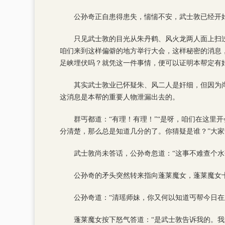
公孙奇正自患得患失，惴惴不安，武士敦已经开
只见武士敦的目光从朱丹鹤、风火龙两人面上扫
咱们来到这样偏僻的地方举行大会，这样秘密的消息
足峡埋伏吗？就凭这一件事情，便可以证明本帮定有奸
其实武士敦业已怀疑朱、风二人是奸细，但因为
这消息是本帮的重要人物泄漏出去的。
群丐都道：“有理！有理！”“是呀，咱们在这里
分清楚，那么总是知道几分的了。你猜疑是谁？”大
武士敦尚未答话，公孙奇忽道：“这事不难查个水
公孙奇的矛头突然转来指向蓬莱魔女，蓬莱魔女
公孙奇道：“清瑶师妹，你又何以知道丐帮今日在
蓬莱魔女按下怒气答道：“是武士敦告诉我的。