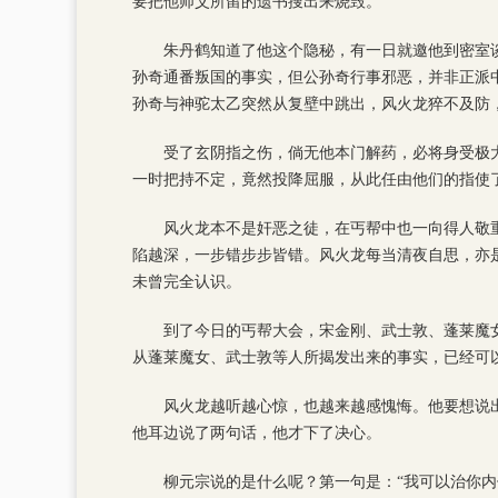
要把他师父所留的遗书搜出来烧毁。
朱丹鹤知道了他这个隐秘，有一日就邀他到密室
孙奇通番叛国的事实，但公孙奇行事邪恶，并非正派
孙奇与神驼太乙突然从复壁中跳出，风火龙猝不及防
受了玄阴指之伤，倘无他本门解药，必将身受极
一时把持不定，竟然投降屈服，从此任由他们的指使
风火龙本不是奸恶之徒，在丐帮中也一向得人敬
陷越深，一步错步步皆错。风火龙每当清夜自思，亦
未曾完全认识。
到了今日的丐帮大会，宋金刚、武士敦、蓬莱魔
从蓬莱魔女、武士敦等人所揭发出来的事实，已经可
风火龙越听越心惊，也越来越感愧悔。他要想说
他耳边说了两句话，他才下了决心。
柳元宗说的是什么呢？第一句是：“我可以治你内