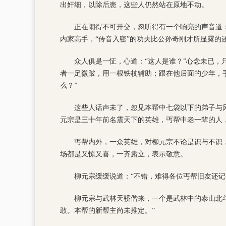
出奸细，以除后患，这些人仍然站在原地不动。
正在闹得不可开交，忽听得有一个响亮的声音道
内家高手，“传音入密”的功夫比公孙奇刚才所显露的
众人俱是一怔，心道：“这人是谁？”心念未已，
者一足微跛，用一根铁杖辅助；跟在他后面的少年，
么？”
这些人话声未了，忽见本帮中七袋以下的弟子与
元宗是三十年前名震天下的英雄，丐帮中老一辈的人
丐帮内外，一众英雄，对柳元宗不论是识与不识
场都是又惊又喜，一齐肃立，表示敬意。
柳元宗缓缓说道：“不错，难得各位丐帮旧友还
柳元宗与武林天骄偕来，一个是武林中的泰山北
敢。本帮的新帮主尚未推定。”