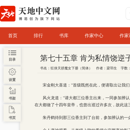
首页
排行
书库
作家中心
作家
第七十五章 肯为私情饶逆
目录
书名：
狂侠天骄魔女下册（简体）
作者：
梁羽生
字数：
设置
宋金刚大喜道：“首级既然在此，便请取出让我们
风火龙道：“请大都三位香主出来，一同参加辨
书架
在大都做了十四年皇帝，也曾出巡过许多次，故此这
朱丹鹤待到那三位香主到了台前，参加辨认的一
书页