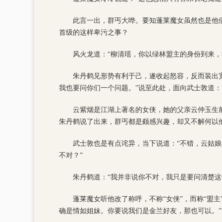
此言一出，群丐大哗。要知蓬莱魔女虽然也是他
首级的这样卑污之事？
风火龙道：“柳清瑶，你以绿林盟主的身份到来
朱丹鹤见形势有利于己，遂收起怒容，反而装出
我也要问你们一个问题。”说至此处，面向武士敦道：
云紫烟是江湖上著名的女侠，她的父亲云仲玉生
朱丹鹤说了出来，群丐都是颇感兴趣，却又不解何以
武士敦也是有点诧异，当下说道：“不错，云姑
不对？”
朱丹鹤道：“我并非说你不对，我只是要问清楚这
蓬莱魔女听他改了称呼，不称“女侠”，而称“盟
确是情如姐妹。你要说我们是金兰好友，那也可以。”