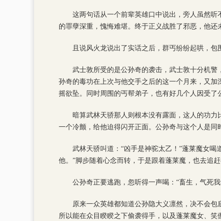
这两句话从一个前辈英雄口中说出，旁人虽然听
的罪孽深重，愧悔难堪。终于正义战胜了邪恶，他还
且说风火龙说出了实话之后，群丐纷纷起哄，包
武士敦所受的是公孙奇的袭击，武士敦十分机警
孙奇的毒功在上次与他交手之后的这一个月来，又加深
摇欲坠。同时周围的丐帮弟子，也有好几个人因受了
暗算武林天骄那人则根本没有露面，这人的功力
一个冷颤，给他迫得闪开正面。公孙奇与这个人是同
武林天骄叫道：“凶手是神驼太乙！”蓬莱魔女喝
他。”脚步随着心念而转，于是跟着蓬莱魔，也去追
公孙奇正要逃跑，忽听得一声喝：“畜生，气死
原来一众英雄都知道公孙隐大义凛然，决不会包
所以能在众目睽睽之下偷袭得手，以及蓬莱魔女、笑