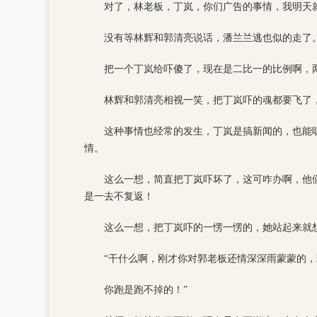
对了，林老板，丁岚，你们广告的事情，我明天
没有等林辉和郭清亮说话，潘兰兰逃也似的走了
把一个丁岚给吓傻了，现在是二比一的比例啊，
林辉和郭清亮相视一笑，把丁岚吓的魂都要飞了
这种事情也经常的发生，丁岚是搞新闻的，也能
情。
这么一想，简直把丁岚吓坏了，这可咋办啊，他
是一去不复返！
这么一想，把丁岚吓的一愣一愣的，她站起来就
“干什么啊，刚才你对郭老板还情深深雨蒙蒙的
你跑是跑不掉的！”