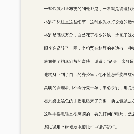
一些铁锨和苫布扔的到处都是，一看就是管理很
林辉不想注重这些细节，这种跟泥水打交道的活
林辉是感慨万分，自己花了很少的钱，承包了这
跟李狗贤转了一圈，李狗贤在林辉的身边有一种
林辉拍了拍李狗贤的肩膀，说道：“贤哥，这可
他转身回到了自己的办公室，他不懂怎样烧制红
高明的管理者用不着身先士卒，事必亲躬，那是
看到桌上黑色的手摇电话来了兴趣，前世也就是
这种手摇电话是很麻烦的，要先打到邮电局，然
所以说那个时候发电报比打电话还流行。