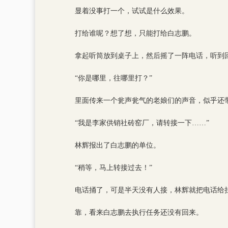
显着没事打一个，试试是什么效果。
打给谁呢？想了想，只能打给白志鹏。
拿起听筒放到桌子上，然后摇了一阵电话，听到
“你是哪里，往哪里打？”
里面传来一个瓮声瓮气的老娘们的声音，似乎还
“我是李家供销社砖窑厂，请转接一下……”
林辉报出了白志鹏的单位。
“稍等，马上转接过去！”
电话捅了，可是半天没有人接，林辉就把电话给
靠，看来白志鹏去执行任务还没有回来。