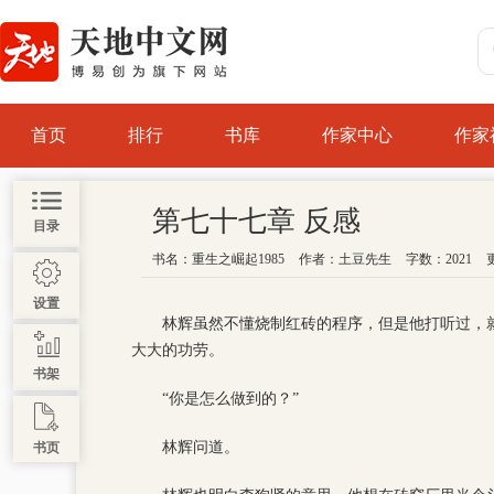
首页
排行
书库
作家中心
作家
第七十七章 反感
目录
书名：
重生之崛起1985
作者：
土豆先生
字数：2021
更
设置
林辉虽然不懂烧制红砖的程序，但是他打听过，
大大的功劳。
书架
“你是怎么做到的？”
林辉问道。
书页