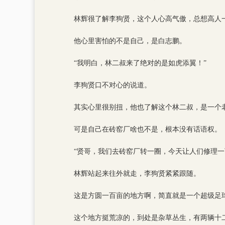
林辉很了解李狗贤，这个人心高气傲，总想高人
他心里害怕的不是自己，是白志鹏。
“我明白，林二叔来了绝对的是如虎添翼！”
李狗贤口不对心的说道。
其实心里很别扭，他也了解这个林二叔，是一个
可是自己在砖窑厂啥也不是，根本没有话语权。
“贤哥，我们去砖窑厂转一圈，今天让人们修理一
林辉站起来往外就走，李狗贤紧紧跟随。
这是方圆一百亩的地方啊，简直就是一个超级足
这个地方挺荒凉的，到处是杂草丛生，有两辆十