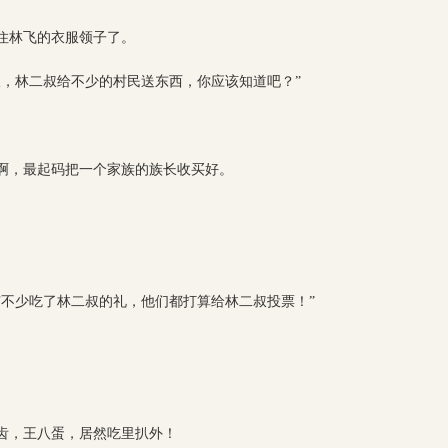
住林飞的衣服领子了。
叔，林二叔给不少的村民送东西，你应该知道吧？”
啊，最起码把一个家族的族长收买好。
有不少吃了林二叔的礼，他们都打算给林二叔投票！”
齿，王八蛋，居然吃里扒外！