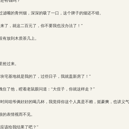
还有钱吗？”
过滤嘴的青州烟，深深的吸了一口，这个牌子的烟还不错。
出来了，就这二百元了，你不要我也没办法了！”
没有放到木质茶几上。
里抢过来。
那块宅基地就是我的了，过些日子，我就盖新房了！”
拽住了他，瞪着老鼠眼问道：“大侄子，你就这样走？”
有时间咱爷俩好好的喝几杯，我觉得你这个人真是不赖，挺豪爽，也讲义气
狠的表情视而不见。
应该给我结果了吧？”