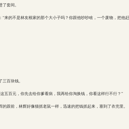
进了套间。
：“来的不是林友根家的那个大小子吗？你跟他吵吵啥，一个废物，把他赶
了三百块钱。
你这五百元，你先去给你爹看病，我再给你淘换钱，你看这样行不行？”
辉的跟前，林辉好像猫抓老鼠一样，迅速的把钱抓起来，塞到了衣兜里。