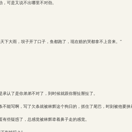
劲，可是又说不出哪里不对劲。
几天下大雨，坝子开了口子，鱼都跑了，现在赔的哭都拿不上音来。”
是承认了是你弟弟不对了，到时候就跟你掰扯掰扯了。
条不能写啊，写了欠条就被林辉这个狗日的，抓住了尾巴，时刻被他要挟
蛋有些疑惑了，总感觉被林辉牵着鼻子走的感觉。