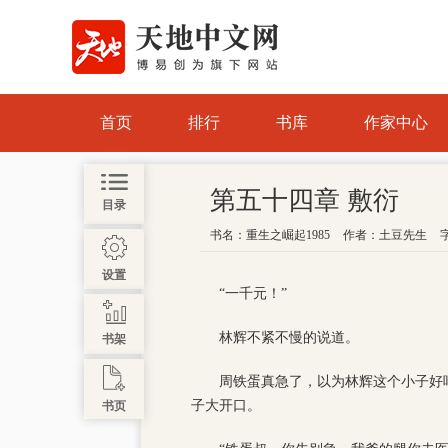
首页
排行
书库
作家中心
第五十四章 敷衍
目录
书名：
重生之崛起1985
作者：
土豆先生
设置
“一千元！”
林辉不紧不慢的说道。
书架
周铁蛋真急了，以为林辉这个小子好
子大开口。
书页