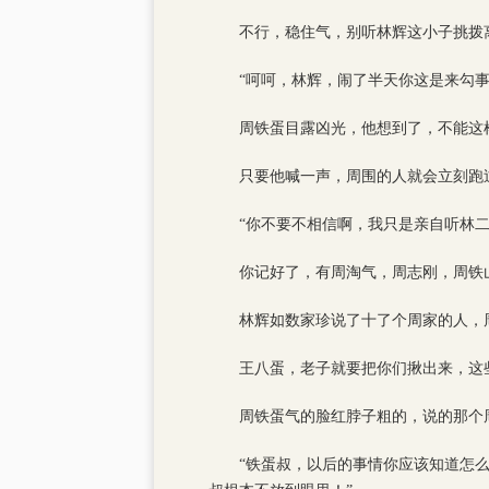
不行，稳住气，别听林辉这小子挑拨
“呵呵，林辉，闹了半天你这是来勾
周铁蛋目露凶光，他想到了，不能这
只要他喊一声，周围的人就会立刻跑
“你不要不相信啊，我只是亲自听林
你记好了，有周淘气，周志刚，周铁
林辉如数家珍说了十了个周家的人，
王八蛋，老子就要把你们揪出来，这
周铁蛋气的脸红脖子粗的，说的那个
“铁蛋叔，以后的事情你应该知道怎