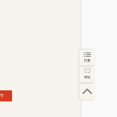
打赏
评论
节