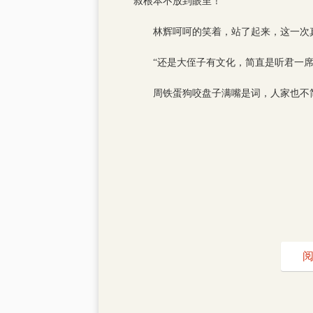
叔根本不放到眼里！”
林辉呵呵的笑着，站了起来，这一次
“还是大侄子有文化，简直是听君一
周铁蛋狗咬盘子满嘴是词，人家也不