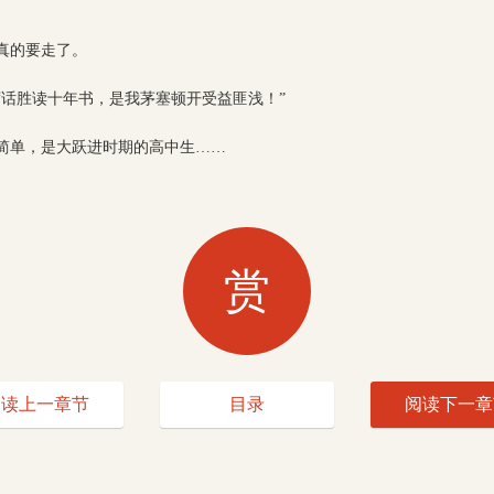
真的要走了。
席话胜读十年书，是我茅塞顿开受益匪浅！”
简单，是大跃进时期的高中生……
赏
阅读上一章节
目录
阅读下一章