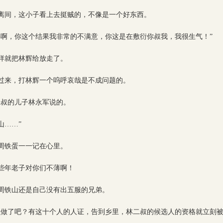
离间，这小子看上去挺贼的，不像是一个好东西。
事啊，你这个结果我非常的不满意，你这是在敷衍你叔我，我很生气！”
样就把林辉给放走了。
过来，打林辉一个呜呼哀哉是不成问题的。
二叔的儿子林永军说的。
山……”
周铁蛋一一记在心里。
些年老子对你们不薄啊！
周铁山还是自己没有出五服的兄弟。
么做了吧？有这十个人的人证，告到乡里，林二叔的候选人的资格就立刻