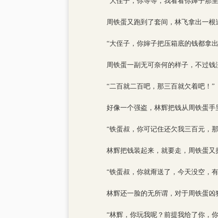
“大侄子，你等等，我看看你婶子那里
周铁蛋又跑到了套间，林飞拿出一根
“大侄子，你婶子把压箱底的钱都拿
周铁蛋一副无可奈何的样子，不过钱
“二百就二百吧，那三百就欠着吧！”
好像一个强盗，林辉把钱从周铁蛋手
“铁蛋叔，你可记住还欠我三百元，
林辉把钱装起来，就要走，周铁蛋又
“铁蛋叔，你就甭送了，今天没空，
林辉还一脸的无所谓，对于周铁蛋凶
“林辉，你玩我呢？前提我给了你，你