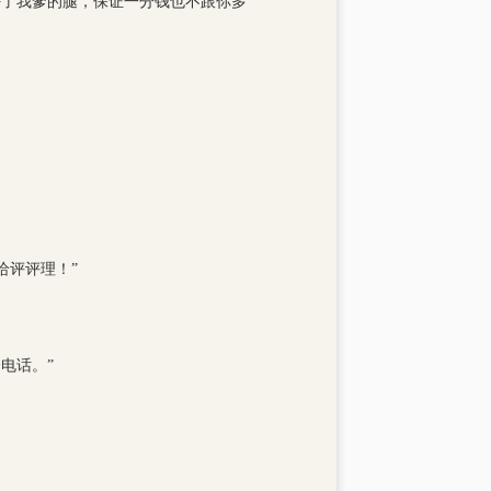
好了我爹的腿，保证一分钱也不跟你多
给评评理！”
电话。”