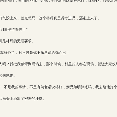
医院里治疗，哪怕你不花一分钱，把我爹的腿治好就行，你放心，只要治
口气没上来，差点憋死，这个林辉真是得寸进尺，还讹上人了。
到哪里待着去！”
满足林辉的无理要求。
这就好办了，只不过是你不乐意多给钱而已！
人吗？我把我爹背到现场去，那个时候，村里的人都在现场，就让大家伙
起来就走。
情，不是我的事情，不是有句老话说得好，亲兄弟明算账吗，我去给他打个
己额头上沁出了密密的汗珠。