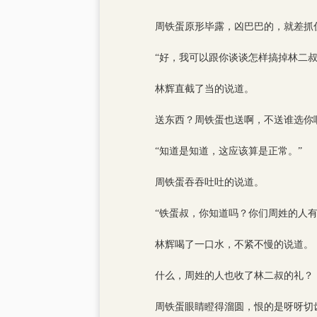
周铁蛋原形毕露，凶巴巴的，就差抓
“好，我可以跟你谈谈怎样搞掉林二
林辉直截了当的说道。
送东西？周铁蛋也送啊，不送谁选你
“知道是知道，这应该算是正常。”
周铁蛋吞吞吐吐的说道。
“铁蛋叔，你知道吗？你们周姓的人
林辉喝了一口水，不紧不慢的说道。
什么，周姓的人也收了林二叔的礼？
周铁蛋眼睛瞪得溜圆，恨的是呀呀切