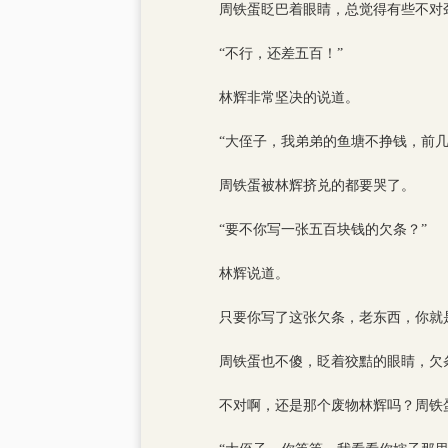
周铁蛋眨巴着眼睛，总觉得有些不对
“不行，还差五百！”
林辉非常坚决的说道。
“大侄子，我弟弟的鱼塘不挣钱，前
周铁蛋被林辉挤兑的都要哭了。
“要不你写一张五百块钱的欠条？”
林辉说道。
只要你写了这张欠条，老东西，你就
周铁蛋也不傻，眨着狡黠的眼睛，欠
不对啊，还是那个废物林辉吗？周铁