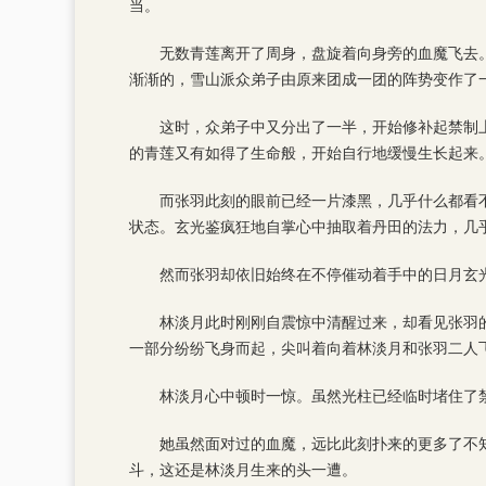
当。
无数青莲离开了周身，盘旋着向身旁的血魔飞去
渐渐的，雪山派众弟子由原来团成一团的阵势变作了
这时，众弟子中又分出了一半，开始修补起禁制
的青莲又有如得了生命般，开始自行地缓慢生长起来
而张羽此刻的眼前已经一片漆黑，几乎什么都看
状态。玄光鉴疯狂地自掌心中抽取着丹田的法力，几
然而张羽却依旧始终在不停催动着手中的日月玄
林淡月此时刚刚自震惊中清醒过来，却看见张羽
一部分纷纷飞身而起，尖叫着向着林淡月和张羽二人
林淡月心中顿时一惊。虽然光柱已经临时堵住了
她虽然面对过的血魔，远比此刻扑来的更多了不
斗，这还是林淡月生来的头一遭。