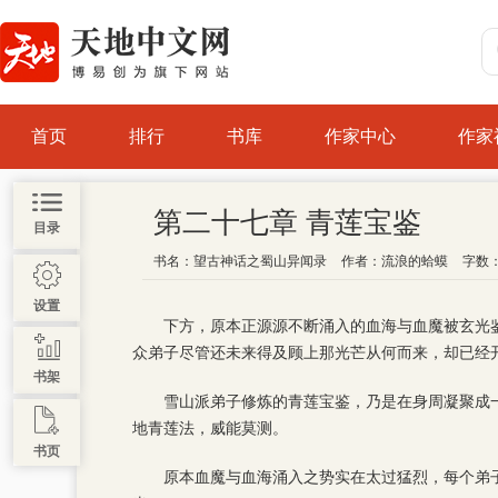
首页
排行
书库
作家中心
作家
第二十七章 青莲宝鉴
目录
书名：
望古神话之蜀山异闻录
作者：
流浪的蛤蟆
字数：
设置
下方，原本正源源不断涌入的血海与血魔被玄光
众弟子尽管还未来得及顾上那光芒从何而来，却已经
书架
雪山派弟子修炼的青莲宝鉴，乃是在身周凝聚成
地青莲法，威能莫测。
书页
原本血魔与血海涌入之势实在太过猛烈，每个弟