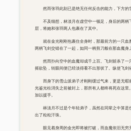
然而张羽此刻已是绝无任何反击的能力，下方的
不及细想，林淡月在虚空中一顿足，身后的两柄
层，将她和张羽两人包裹在了其中。
就在金光刚刚包裹住全身时，那最前方的一只血
两柄飞剑交错在了一起，如同一柄剪刀般在那血魔身
然而扑向空中的血魔却成千上百。飞剑斩杀了一
摇欲坠，转眼间便已经淡得看不出形状了。纵使飞剑
而身下的雪山派弟子才刚刚缓过气来，更是无暇
光鉴光柱消失之前被封上，那所有人都终将死在这里
加以援手。
林淡月不过是个年轻弟子，虽然在同辈之中算是
出了粒粒汗珠。
眼见着身周的金光即将被打破，而血魔依旧无穷