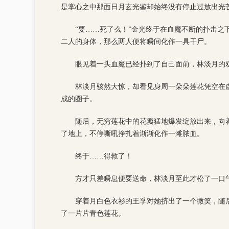
是掌心之中那面日月玄光鉴却始终没有停止过放出光
“要……死了么！”金光终于在血魔不断的扑击
二人的身体，那么两人便将瞬间化作一具干尸。
眼见着一头血魔已经扑到了自己面前，林淡月的
林淡月骇然大惊，却看见身周一朵朵莲花凭空在
成的圈子。
随后，无穷莲花中的花瓣猛地爆发绽放出来，向
了地上，不停嘶吼挣扎着渐渐化作一滩脓血。
终于……得救了！
方才只差瞬息便要送命，林淡月至此才松了一口
穿着月白色衣衫的王孚对她挤出了一个微笑，随
了一片片青色莲花。