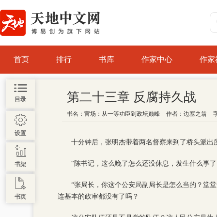
首页
排行
书库
作家中心
作家
第二十三章 反腐持久战
目录
书名：
官场：从一等功臣到政坛巅峰
作者：
边塞之翁
设置
十分钟后，张明杰带着两名督察来到了桥头派出
“陈书记，这么晚了怎么还没休息，发生什么事了
书架
“张局长，你这个公安局副局长是怎么当的？堂
连基本的政审都没有了吗？
书页