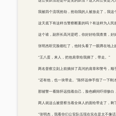
这公安队伍还是不是党的队伍？这人民公安是为
我被四个流氓抢劫，抢劫我的人被放走了，我这
这天底下有这样当警察断案的吗？有这样为人民
这个谁，副所长高河是吧，你好好给我查查，好
张明杰听完脸都红了，他转头看了一眼蹲在地上
“王八蛋，来人，把他肩章给我摘了，带走。”
两名督察立刻上前摘掉了高河的肩章和警号，顺
“还有他，也一块带走。”陈怀远伸手指了一下刚
那辅警一看陈怀远指着自己，脸色瞬间吓得惨白
两人就这么被督察当着全体人的面给带走了，剩
“张明杰，我看你们公安队伍现在实在是太不像