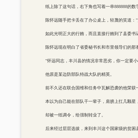
纸上除了这句话，右下角也写着一串888888的
陈怀远随手把卡丢在了办公桌上，轻蔑的笑道：
如此光明正大的行贿，而且直接行贿到了县委书
陈怀远现在明白了省委秘书长和市里领导们的那
“怀远同志，丰川县的情况非常恶劣，你一定要
他原是某边防部队特战大队的精英。
前不久还在联合国维和任务中瓦解恐袭的他荣获
本以为自己能在部队干一辈子，肩膀上扛几颗星
却被一纸调令，给强制转业了。
后来经过层层选拔，来到丰川这个国家级的贫困