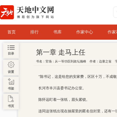
首页
排行
书库
作家中心
作家
第一章 走马上任
目录
书名：
官场：从一等功臣到政坛巅峰
作者：
边塞之翁
设置
“陈书记，这是给您的安家费，区区十万，不成敬
长河市丰川县委书记办公室。
书架
陈怀远盯着一张纸，眉头紧锁。
书页
连同这张纸出现在抽屉里的匿名信封里，还有一