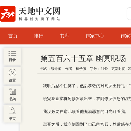
首页
排行
书库
作家中心
作家
第五百六十五章 幽冥职场
目录
书名：
续命师
作者：
榛子张
字数：2140
更新时间 : 202
设置
我听后忍不住笑了，然后恭敬的对阎罗王行礼：“
说完我直接将阿修罗放出来，在阿修罗愤怒的注
书架
我没必要在这儿顶着他充满恶意的目光盯着我。
书页
离开之后，我立刻回到了自己的宫殿，然后躺在