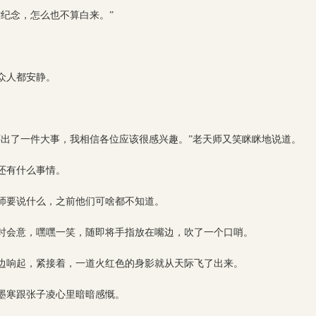
纪念，怎么也不算白来。”
众人都安静。
还出了一件大事，我相信各位应该很感兴趣。”老天师又笑眯眯地说道。
还有什么事情。
师要说什么，之前他们可啥都不知道。
时会意，嘿嘿一笑，随即将手指放在嘴边，吹了一个口哨。
边响起，紧接着，一道火红色的身影就从天际飞了出来。
墨寒跟张子凌心里暗暗感慨。