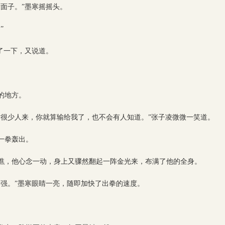
面子。”墨寒摇摇头。
”
了一下，又说道。
的地方。
时很少人来，你就算输给我了，也不会有人知道。”张子凌微微一笑道。
一拳轰出。
瞧，他心念一动，身上又骤然翻起一阵金光来，布满了他的全身。
多强。”墨寒眼睛一亮，随即加快了出拳的速度。