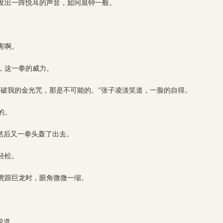
发出一阵悦耳的声音，如同晨钟一般。
害啊。
，这一拳的威力。
打破我的金光咒，那是不可能的。”张子凌淡笑道，一脸的自得。
的。
然后又一拳头轰了出去。
轻松。
虎跟巨龙时，眼角微微一缩。
说道。