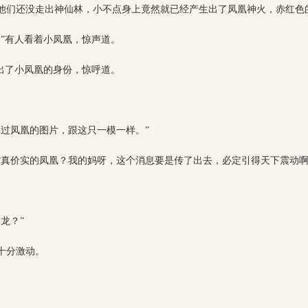
他们还没走出神仙林，小不点身上竟然就已经产生出了凤凰神火，赤红色
”有人看着小凤凰，惊声道。
出了小凤凰的身份，惊呼道。
到过凤凰的图片，跟这只一模一样。”
货真价实的凤凰？我的妈呀，这个消息要是传了出去，必定引得天下震动啊
龙？”
十分激动。