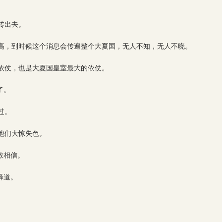
。
传出去。
高，到时候这个消息会传遍整个大夏国，无人不知，无人不晓。
依仗，也是大夏国皇室最大的依仗。
了。
过。
他们大惊失色。
敢相信。
释道。