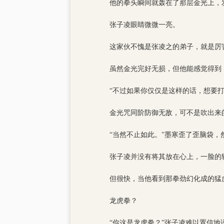
他的拳头瞬间就轰在了那层金光上，
张子凌眼睛微微一亮。
这家伙不愧是张凌之的弟子，就是厉
虽然金光完好无损，但他能感觉得到
“不过如果你仅仅是这样的话，想要
金光咒同阶防御无敌，可不是吹出来
“当然不止如此。”墨寒歪了歪脑袋，
张子凌并没有将其放在心上，一脸的
但很快，当他看到那拳劲幻化成的猛
龙虎拳？
“你这是龙虎拳？”张子凌难以置信地