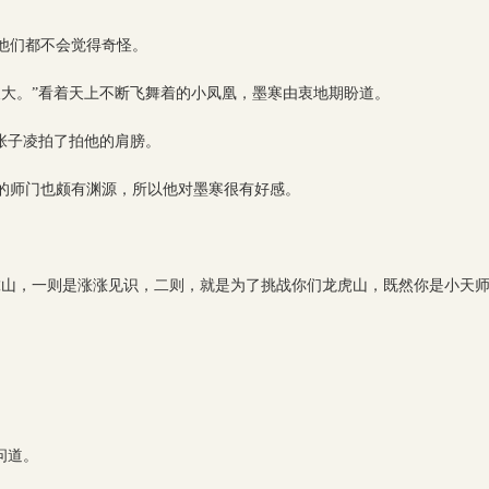
他们都不会觉得奇怪。
长大。”看着天上不断飞舞着的小凤凰，墨寒由衷地期盼道。
张子凌拍了拍他的肩膀。
的师门也颇有渊源，所以他对墨寒很有好感。
虎山，一则是涨涨见识，二则，就是为了挑战你们龙虎山，既然你是小天
问道。