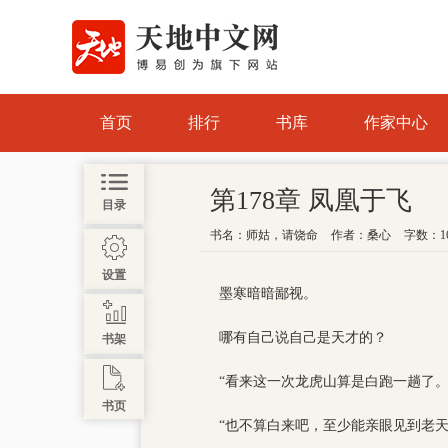
首页
排行
书库
作家中心
第178章 凤凰于飞
目录
书名：
师姑，请饶命
作者：
桑心
字数：16
设置
墨寒暗暗鄙视。
哪有自己说自己是天才的？
书架
“看来这一次龙虎山算是白跑一趟了。
书页
“也不算白来吧，至少能亲眼见到老